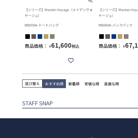
【シリーズ】Maiden Voyage（メイデンヴォ
【シリーズ】Maiden Vo
ヤージュ）
ヤージュ）
MB059A-トートバッグ
MB060A-バックパック
61,600
67,
商品価格：
商品価格：
税込
¥
¥
並び替え
おすすめ順
新着順
安価な順
高価な順
STAFF SNAP