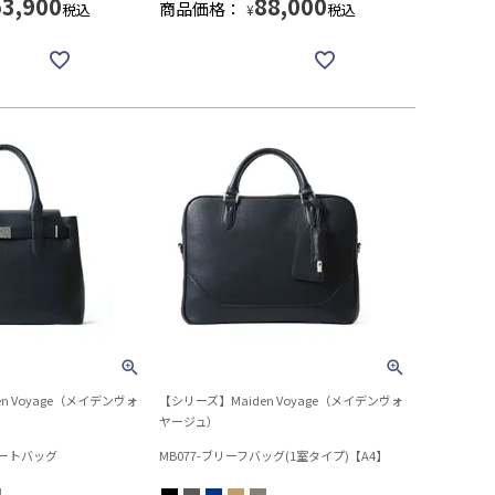
53,900
88,000
商品価格：
税込
税込
¥
n Voyage（メイデンヴォ
【シリーズ】Maiden Voyage（メイデンヴォ
ヤージュ）
トートバッグ
MB077-ブリーフバッグ(1室タイプ)【A4】