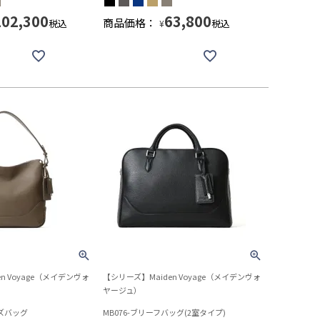
102,300
63,800
商品価格：
税込
税込
¥
n Voyage（メイデンヴォ
【シリーズ】Maiden Voyage（メイデンヴォ
ヤージュ）
ーズバッグ
MB076-ブリーフバッグ(2室タイプ)