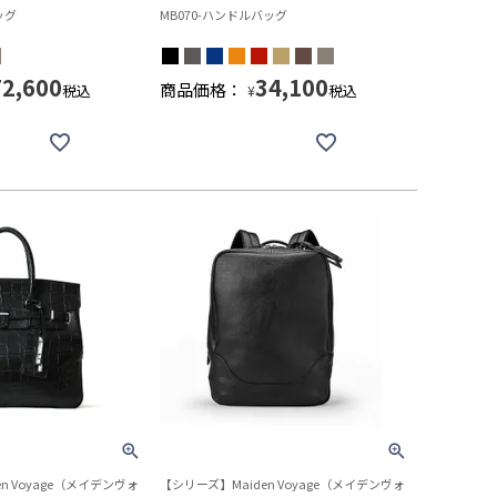
ッグ
MB070-ハンドルバッグ
72,600
34,100
商品価格：
税込
税込
¥
n Voyage（メイデンヴォ
【シリーズ】Maiden Voyage（メイデンヴォ