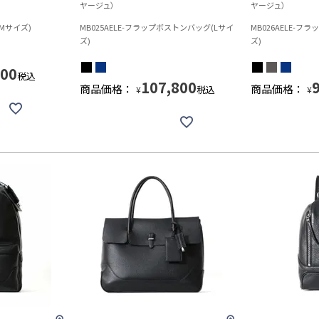
ヤージュ）
ヤージュ）
(Mサイズ)
MB025AELE-フラップボストンバッグ(Lサイ
MB026AELE-
ズ)
ズ)
000
税込
107,800
商品価格：
商品価格：
税込
¥
¥