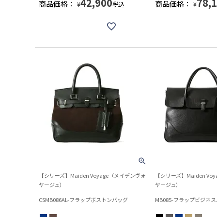
42,900
78,
商品価格：
商品価格：
税込
¥
¥
【シリーズ】Maiden Voyage（メイデンヴォ
【シリーズ】Maiden Vo
ヤージュ）
ヤージュ）
CSMB086AL-フラップボストンバッグ
MB085-フラップビジネ