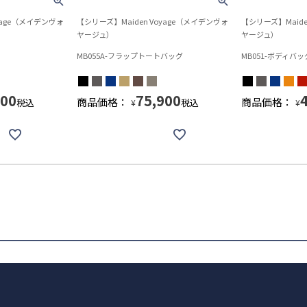
yage（メイデンヴォ
【シリーズ】Maiden Voyage（メイデンヴォ
【シリーズ】Maide
ヤージュ）
ヤージュ）
MB055A-フラップトートバッグ
MB051-ボディバッ
100
75,900
商品価格：
商品価格：
税込
税込
¥
¥