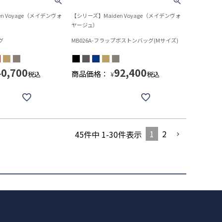
n Voyage（メイデンヴォ
【シリーズ】Maiden Voyage（メイデンヴォ
ヤージュ）
グ
MB026A-フラップボストンバッグ(Mサイズ)
40,700
92,400
商品価格：
税込
税込
¥
1
2
45
件中
1
-
30
件表示