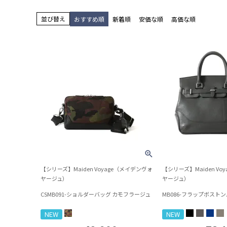
並び替え
おすすめ順
新着順
安価な順
高価な順
【シリーズ】Maiden Voyage（メイデンヴォ
【シリーズ】Maiden Vo
ヤージュ）
ヤージュ）
CSMB091-ショルダーバッグ カモフラージュ
MB086-フラップボストン
NEW
NEW