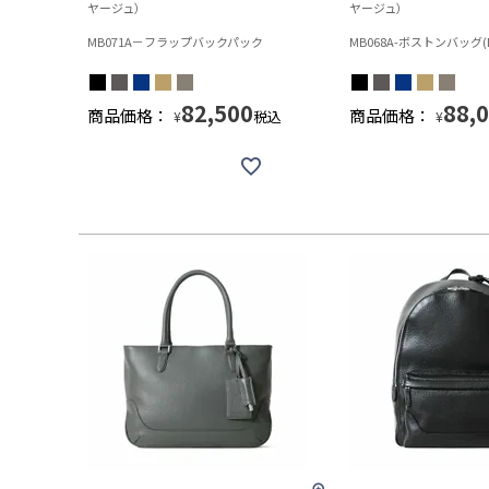
ヤージュ）
ヤージュ）
MB071A－フラップバックパック
MB068A-ボストンバッグ
82,500
88,
商品価格：
商品価格：
税込
¥
¥