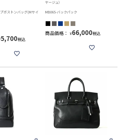
ヤージュ）
フラップボストンバッグ(Mサイ
MB065-バックパック
66,000
商品価格：
税込
¥
95,700
税込