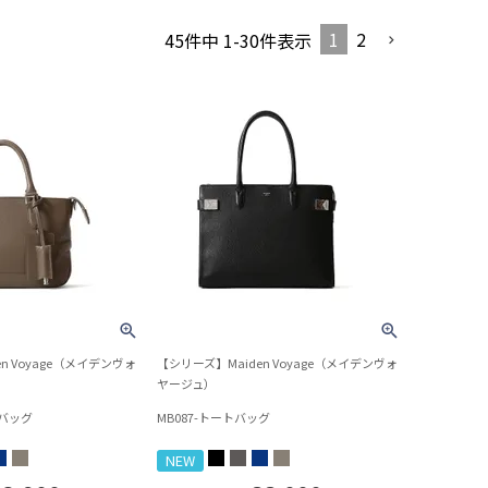
1
2
45
件中
1
-
30
件表示
n Voyage（メイデンヴォ
【シリーズ】Maiden Voyage（メイデンヴォ
ヤージュ）
トバッグ
MB087-トートバッグ
NEW