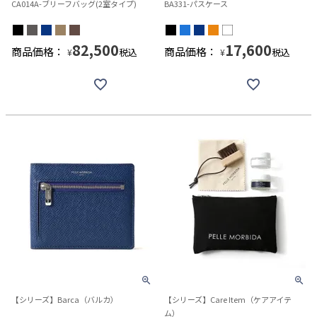
CA014A-ブリーフバッグ(2室タイプ)
BA331-パスケース
82,500
17,600
商品価格：
商品価格：
税込
税込
¥
¥
【シリーズ】Barca（バルカ）
【シリーズ】Care Item（ケアアイテ
ム）