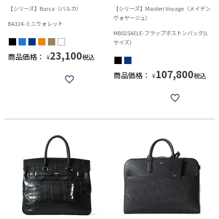
【シリーズ】Barca（バルカ）
【シリーズ】Maiden Voyage（メイデン
ヴォヤージュ）
BA324-ミニウォレット
MB025AELE-フラップボストンバッグ(L
サイズ)
23,100
商品価格：
税込
¥
107,800
商品価格：
税込
¥