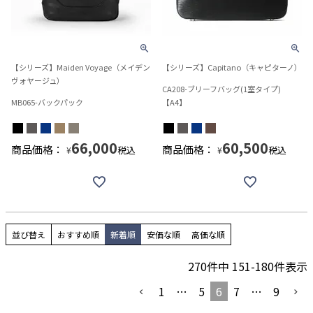
【シリーズ】Maiden Voyage（メイデン
【シリーズ】Capitano（キャピターノ）
ヴォヤージュ）
CA208-ブリーフバッグ(1室タイプ)
MB065-バックパック
【A4】
66,000
60,500
商品価格：
商品価格：
税込
税込
¥
¥
並び替え
おすすめ順
新着順
安価な順
高価な順
270
件中
151
-
180
件表示
1
…
5
6
7
…
9