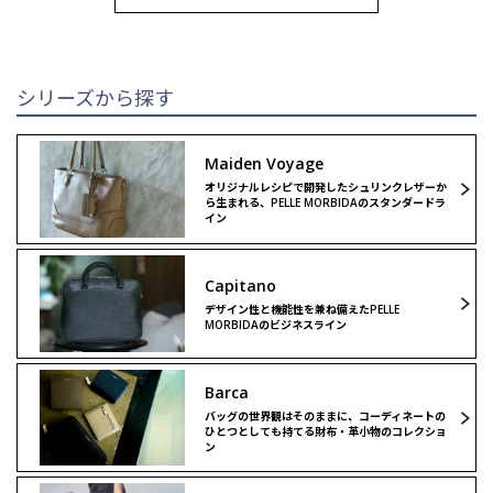
トートバッグ
トートバッグ
ブリーフバッグ
ハンドバッグ
シリーズから探す
ウォレット
ウォレット
Maiden Voyage
オリジナルレシピで開発したシュリンクレザーか
クラッチ＆
クラッチ＆
ら生まれる、PELLE MORBIDAのスタンダードラ
セカンドバッグ
セカンドバッグ
イン
バックパック
ボストンバッグ
Capitano
デザイン性と機能性を兼ね備えたPELLE
MORBIDAのビジネスライン
ボストンバッグ
ショルダーバッグ
Barca
ショルダーバッグ
リミテッドモデル
バッグの世界観はそのままに、コーディネートの
ひとつとしても持てる財布・革小物のコレクショ
ン
リミテッドモデル
ゴルフ