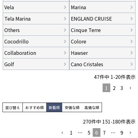
Vela
Marina
Tela Marina
ENGLAND CRUISE
Others
Cinque Terre
Cocodrillo
Colore
Collaboration
Hawser
Golf
Cano Cristales
47
件中
1
-
20
件表示
1
2
3
並び替え
おすすめ順
新着順
安価な順
高価な順
270
件中
151
-
180
件表示
1
…
5
6
7
…
9