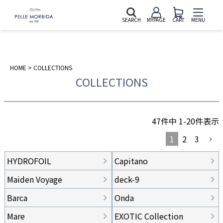
SEARCH
MYPAGE
CART
MENU
HOME
COLLECTIONS
COLLECTIONS
47
件中
1
-
20
件表示
1
2
3
HYDROFOIL
Capitano
Maiden Voyage
deck-9
Barca
Onda
Mare
EXOTIC Collection