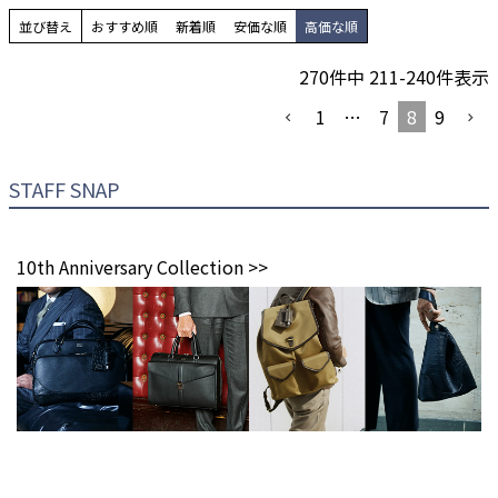
並び替え
おすすめ順
新着順
安価な順
高価な順
270
件中
211
-
240
件表示
1
…
7
8
9
STAFF SNAP
10th Anniversary Collection >>