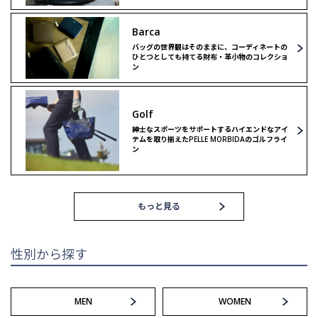
Barca
ショルダーバッグ
リミテッドモデル
バッグの世界観はそのままに、コーディネートの
ひとつとしても持てる財布・革小物のコレクショ
ン
リミテッドモデル
ゴルフ
Golf
ゴルフ
紳士なスポーツをサポートするハイエンドなアイ
テムを取り揃えたPELLE MORBIDAのゴルフライ
ン
もっと見る
性別から探す
MEN
WOMEN