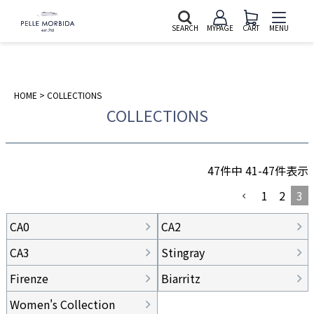
SEARCH
MYPAGE
CART
MENU
HOME
COLLECTIONS
COLLECTIONS
47
件中
41
-
47
件表示
1
2
3
CA0
CA2
CA3
Stingray
Firenze
Biarritz
Women's Collection