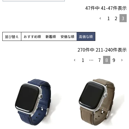
47
件中
41
-
47
件表示
1
2
3
並び替え
おすすめ順
新着順
安価な順
高価な順
270
件中
211
-
240
件表示
1
…
7
8
9