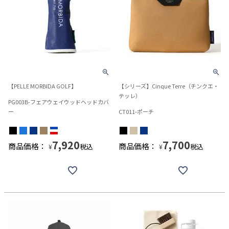
【PELLE MORBIDA GOLF】
【シリーズ】Cinque Terre（チンクエ・
テッレ）
PG003B-フェアウェイウッドヘッドカバ
ー
CT011-ポーチ
7,920
7,700
商品価格：
商品価格：
税込
税込
¥
¥