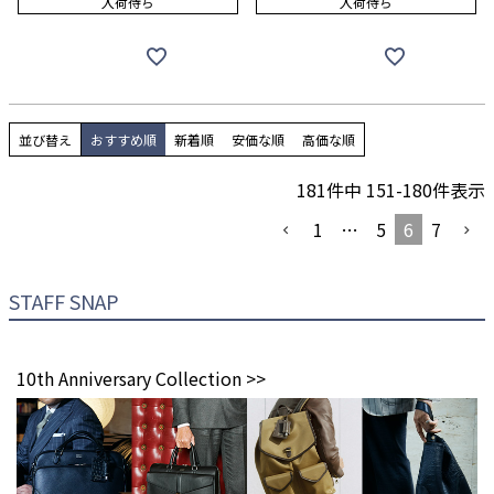
入荷待ち
入荷待ち
並び替え
おすすめ順
新着順
安価な順
高価な順
181
件中
151
-
180
件表示
1
…
5
6
7
STAFF SNAP
10th Anniversary Collection >>