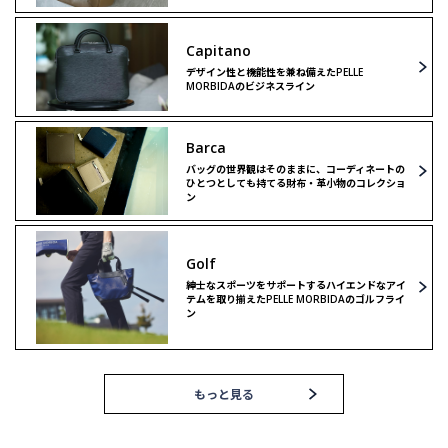
バックパック
ボストンバッグ
Capitano
デザイン性と機能性を兼ね備えたPELLE
MORBIDAのビジネスライン
ボストンバッグ
ショルダーバッグ
Barca
ショルダーバッグ
リミテッドモデル
バッグの世界観はそのままに、コーディネートの
ひとつとしても持てる財布・革小物のコレクショ
ン
リミテッドモデル
ゴルフ
Golf
ゴルフ
紳士なスポーツをサポートするハイエンドなアイ
テムを取り揃えたPELLE MORBIDAのゴルフライ
ン
もっと見る