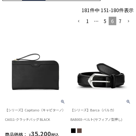
181
件中
151
-
180
件表示
1
…
5
6
7
【シリーズ】Capitano（キャピターノ）
【シリーズ】Barca（バルカ）
CA011-クラッチバッグ BLACK
BAB003-ベルト(サフィアノ型押し)
35,200
商品価格：
税込
¥