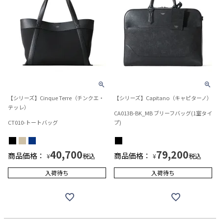
【シリーズ】Cinque Terre（チンクエ・
【シリーズ】Capitano（キャピターノ）
テッレ）
CA013B-BK_MB ブリーフバッグ(1室タイ
CT010-トートバッグ
プ)
40,700
79,200
商品価格：
商品価格：
税込
税込
¥
¥
入荷待ち
入荷待ち