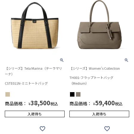
【シリーズ】Tela Marina（テーラマリ
【シリーズ】Women's Collection
ーナ）
TH001-フラップトートバッグ
CSTE011N-ミニトートバッグ
（Medium）
38,500
59,400
商品価格：
商品価格：
税込
税込
¥
¥
入荷待ち
入荷待ち