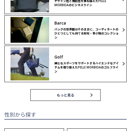
デザイン性と機能性を兼ね備えたPELLE
MORBIDAのビジネスライン
ボストンバッグ
ショルダーバッグ
Barca
ショルダーバッグ
リミテッドモデル
バッグの世界観はそのままに、コーディネートの
ひとつとしても持てる財布・革小物のコレクショ
ン
リミテッドモデル
ゴルフ
Golf
ゴルフ
紳士なスポーツをサポートするハイエンドなアイ
テムを取り揃えたPELLE MORBIDAのゴルフライ
ン
もっと見る
性別から探す