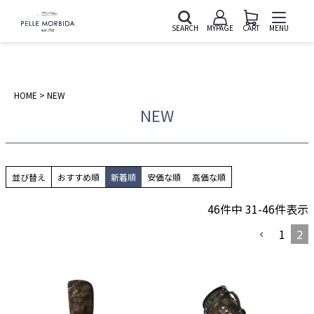
SEARCH
MYPAGE
CART
MENU
HOME
NEW
NEW
並び替え
おすすめ順
新着順
安価な順
高価な順
46
件中
31
-
46
件表示
1
2