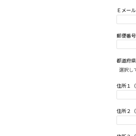
Ｅメー
郵便番
都道府
住所１
住所２