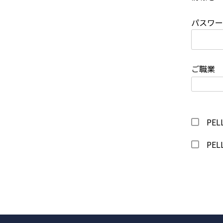
パスワ
ご職業
PEL
PEL