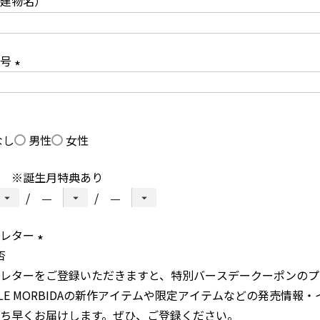
建物名）
須
)
番号
(
必
須
なし
男性
女性
)
 ※誕生月特典あり
スレター
否
(
レターをご登録いただきますと、特別バースデークーポンのプ
必
LLE MORBIDAの新作アイテムや限定アイテムなどの発売情報
須
ち早くお届けします。ぜひ、ご登録ください。