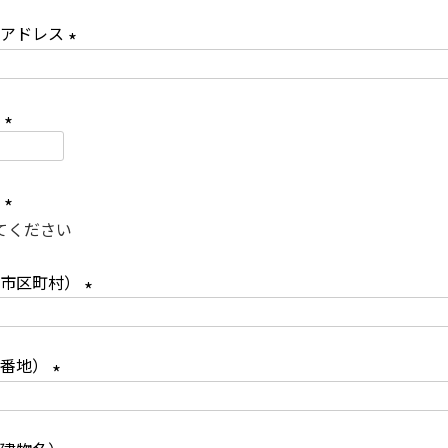
必
ルアドレス
須
(
)
必
号
須
(
)
必
県
須
(
)
必
（市区町村）
須
(
)
必
（番地）
須
(
)
必