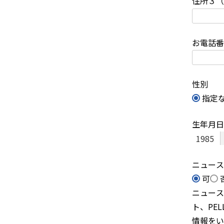
住所３（
お電話
性別
指定
生年月日
ニュー
可
ニュース
ト、PE
情報をい