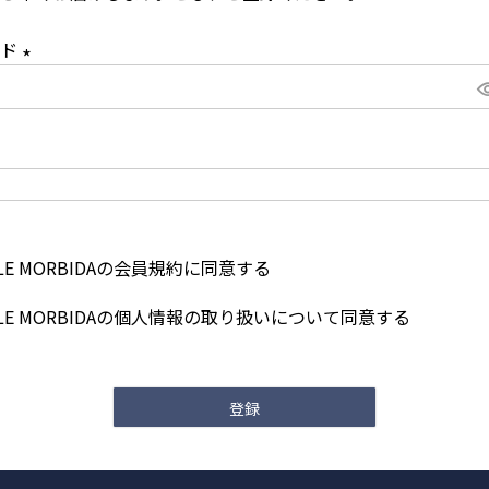
)
ード
(
必
須
)
LE MORBIDAの
会員規約
に同意する
LE MORBIDAの
個人情報の取り扱い
について同意する
登録