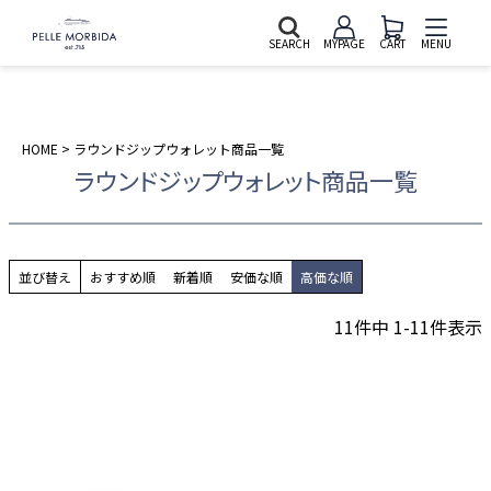
SEARCH
MYPAGE
CART
MENU
HOME
ラウンドジップウォレット商品一覧
ラウンドジップウォレット商品一覧
並び替え
おすすめ順
新着順
安価な順
高価な順
11
件中
1
-
11
件表示