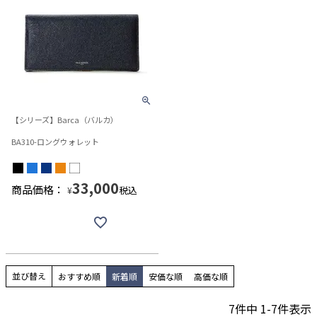
【シリーズ】Barca（バルカ）
BA310-ロングウォレット
33,000
商品価格：
税込
¥
並び替え
おすすめ順
新着順
安価な順
高価な順
7
件中
1
-
7
件表示