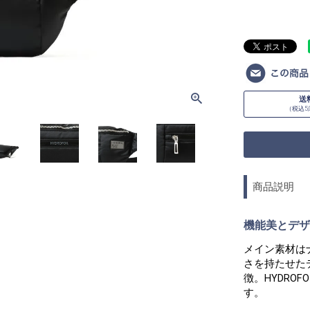
送
（税込5,
商品説明
機能美とデザ
メイン素材は
さを持たせた
徴。HYDRO
す。