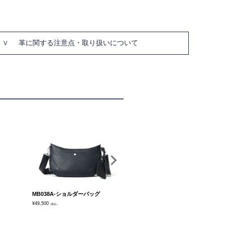
革に関する注意点・取り扱いについて
MB038A-ショルダーバッグ
CSMB091-ショルダーバッグ カモ
H
フラージュ
¥
49,500
¥
61
（税込）
¥
42,900
（税込）