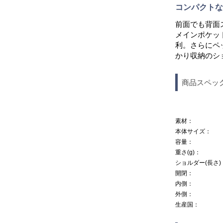
コンパクトな
前面でも背面
メインポケッ
利。さらにペ
かり収納のシ
商品スペッ
カートに入れる
BLACK
素材：
本体サイズ：
容量：
重さ(g)：
ショルダー(長さ)
開閉：
内側：
外側：
生産国：