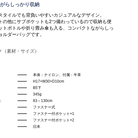
がらしっかり収納
スタイルでも背負いやすいカジュアルなデザイン。
トの他にサブポケットも2つ備わっているので収納も便
ットボトルや折り畳み傘も入る、コンパクトながらしっ
ョルダーバッグです。
ク（素材・サイズ）
本体：ナイロン、付属：牛革
H17×W30×D10cm
B5下
345g
：
83～130cm
ファスナー式
ファスナー付ポケット×1
ファスナー付ポケット×2
日本