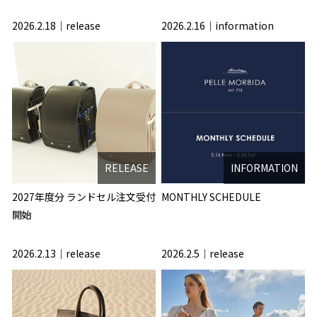
2026.2.18
release
2026.2.16
information
RELEASE
INFORMATION
2027年度分 ランドセル注文受付
MONTHLY SCHEDULE
開始
2026.2.13
release
2026.2.5
release