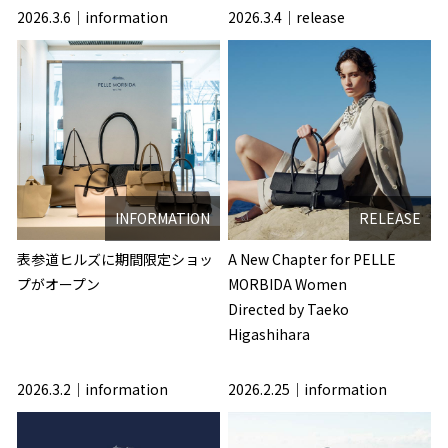
2026.3.6
information
2026.3.4
release
INFORMATION
RELEASE
表参道ヒルズに期間限定ショッ
A New Chapter for PELLE
プがオープン
MORBIDA Women
Directed by Taeko
Higashihara
2026.3.2
information
2026.2.25
information