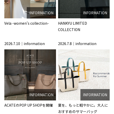
INFORMATION
INFORMATION
Vela -women's collection-
HANKYU LIMITED
COLLECTION
2026.7.10
information
2026.7.8
information
INFORMATION
INFORMATION
ACATEのPOP UP SHOPを開催
夏を、もっと軽やかに。大人に
おすすめのサマーバッグ