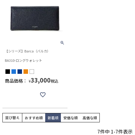
【シリーズ】Barca（バルカ）
BA310-ロングウォレット
33,000
商品価格：
税込
¥
並び替え
おすすめ順
新着順
安価な順
高価な順
7
件中
1
-
7
件表示