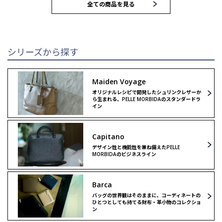
全ての商品を見る
トートバッグ
トートバッグ
ブリーフバッグ
ハンドバッグ
シリーズから探す
ウォレット
ウォレット
Maiden Voyage
オリジナルレシピで開発したシュリンクレザーか
クラッチ＆
クラッチ＆
ら生まれる、PELLE MORBIDAのスタンダードラ
セカンドバッグ
セカンドバッグ
イン
バックパック
ボストンバッグ
Capitano
デザイン性と機能性を兼ね備えたPELLE
MORBIDAのビジネスライン
ボストンバッグ
ショルダーバッグ
Barca
ショルダーバッグ
リミテッドモデル
バッグの世界観はそのままに、コーディネートの
ひとつとしても持てる財布・革小物のコレクショ
ン
リミテッドモデル
ゴルフ