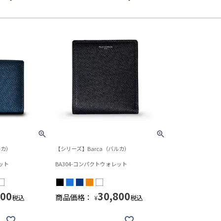
ルカ）
【シリーズ】Barca（バルカ）
ット
BA304-コンパクトウォレット
700
30,800
商品価格：
税込
税込
¥