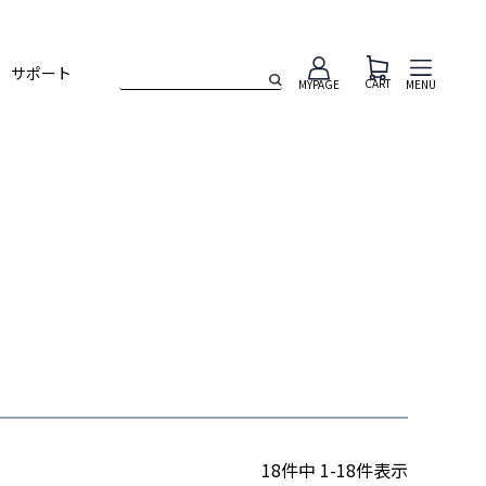
サポート
CART
MENU
MYPAGE
18
件中
1
-
18
件表示