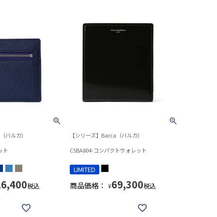
a（バルカ）
【シリーズ】Barca（バルカ）
ット
CSBA804-コンパクトウォレット
LIMITED
26,400
69,300
商品価格：
税込
税込
¥