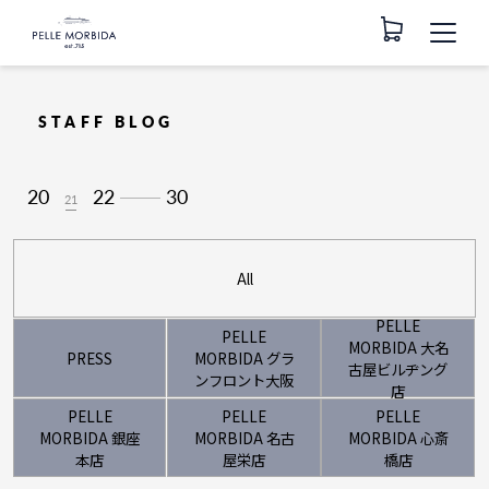
STAFF BLOG
20
22
30
21
All
PELLE
PELLE
MORBIDA 大名
PRESS
MORBIDA グラ
古屋ビルヂング
ンフロント大阪
店
PELLE
PELLE
PELLE
MORBIDA 銀座
MORBIDA 名古
MORBIDA 心斎
本店
屋栄店
橋店