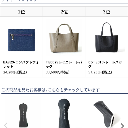
1位
2位
3位
BLACK
カートに入れる
BLUE
カートに入れる
BA329-コンパクトウォ
TE007SL-ミニトートバ
CSTE010-トートバッ
レット
ッグ
グ
24,200円
(税込)
39,600円
(税込)
57,200円
(税込)
NAVY
カートに入れる
この商品を見たお客様は、こちらもチェックしています
TAUPE
カートに入れる
TRICOLOR
カートに入れる