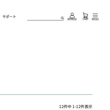
サポート
CART
MENU
MYPAGE
12
件中
1
-
12
件表示