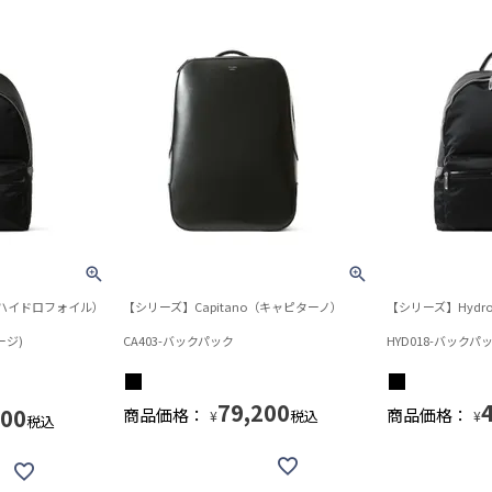
l（ハイドロフォイル）
【シリーズ】Capitano（キャピターノ）
【シリーズ】Hydr
ージ)
CA403-バックパック
HYD018-バックパ
79,200
400
商品価格：
商品価格：
税込
¥
¥
税込