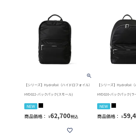
【シリーズ】Hydrofoil（ハイドロフォイル）
【シリーズ】Hydrofoi
HYD022-バックパック(スモール)
HYD020-バックパック(ラ
NEW
NEW
62,700
59,
商品価格：
商品価格：
税込
¥
¥