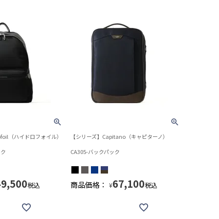
ofoil（ハイドロフォイル）
【シリーズ】Capitano（キャピターノ）
ック
CA305-バックパック
49,500
67,100
商品価格：
税込
税込
¥