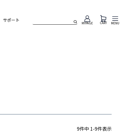
サポート
CART
MENU
MYPAGE
9
件中
1
-
9
件表示