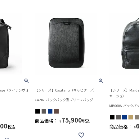
yage（メイデンヴォ
【シリーズ】Capitano（キャピターノ）
【シリーズ】Maide
ヤージュ）
CA207-バックパック型ブリーフバッグ
MB060A-バックパ
75,900
商品価格：
税込
¥
000
商品価格：
税込
¥