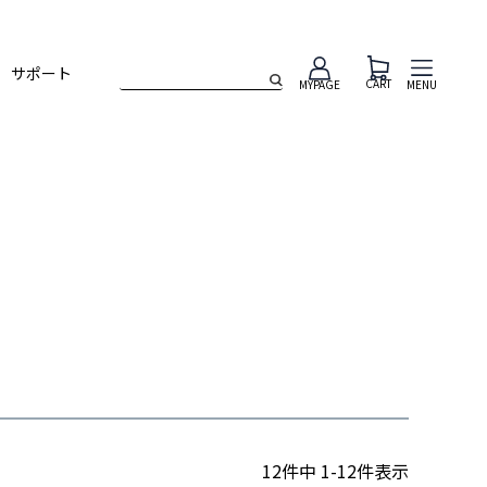
サポート
CART
MENU
MYPAGE
12
件中
1
-
12
件表示