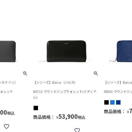
デッキナイン）
【シリーズ】Barca（バルカ）
【シリーズ】Barc
ウォレット
BA711-ラウンドジップウォレット(ミディア
SR001-ラウンド
ム)
100
商品価格：
¥
税込
53,900
商品価格：
税込
¥