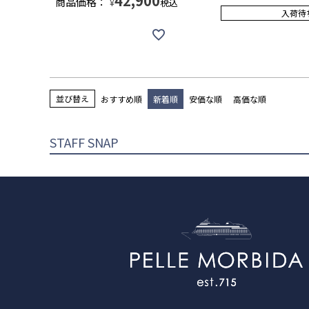
42,900
商品価格：
税込
¥
入荷待
並び替え
おすすめ順
新着順
安価な順
高価な順
STAFF SNAP