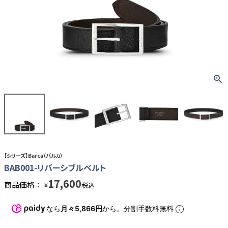
【シリーズ】Barca（バルカ）
BAB001-リバーシブルベルト
17,600
商品価格：
税込
¥
なら
月々5,866円
から。分割手数料無料