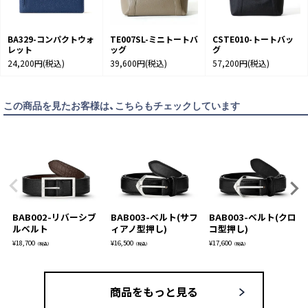
90cm
カートに入れる
95cm
BA329-コンパクトウォ
TE007SL-ミニトートバ
CSTE010-トートバッ
レット
ッグ
グ
24,200円
(税込)
39,600円
(税込)
57,200円
(税込)
この商品を見たお客様は、こちらもチェックしています
BAB002-リバーシブ
BAB003-ベルト(サフ
BAB003-ベルト(クロ
ルベルト
ィアノ型押し)
コ型押し)
¥
18,700
¥
16,500
¥
17,600
（税込）
（税込）
（税込）
商品をもっと見る