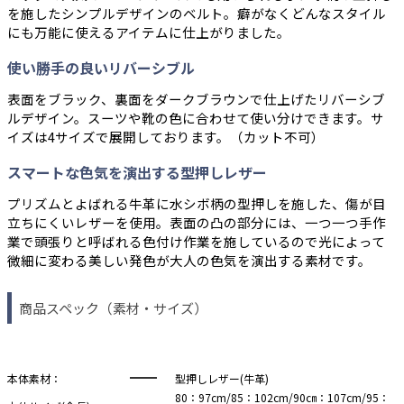
を施したシンプルデザインのベルト。癖がなくどんなスタイル
にも万能に使えるアイテムに仕上がりました。
使い勝手の良いリバーシブル
表面をブラック、裏面をダークブラウンで仕上げたリバーシブ
ルデザイン。スーツや靴の色に合わせて使い分けできます。サ
イズは4サイズで展開しております。（カット不可）
スマートな色気を演出する型押しレザー
プリズムとよばれる牛革に水シボ柄の型押しを施した、傷が目
立ちにくいレザーを使用。表面の凸の部分には、一つ一つ手作
業で頭張りと呼ばれる色付け作業を施しているので光によって
微細に変わる美しい発色が大人の色気を演出する素材です。
商品スペック（素材・サイズ）
本体素材：
型押しレザー(牛革)
80：97cm/85：102cm/90㎝：107cm/95：