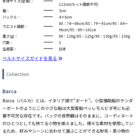
本体サイズ(全長)：
112cm(カット調節不可)
幅：
3cm
バックル：
4×6cm
80：74～86cm/85：79～91cm/90：84～
ウエスト調節：
96cm/95：89～101㎝
重さ(g)：
80：120g/85：125g/90：130g/95：150g
穴数：
5
生産国：
日本
ベルトサイズガイドを見る
Collection
Barca
Barca（バルカ）とは、イタリア語で“ボート”。小型補助船のテンダ
ーボートのようにこの小さな船は大型客船ペッレモルビダ号にも必
要不可欠な存在です。バッグの世界観はそのままに、コーディネート
のひとつとしても持てる小物を揃えました。様々な素材を使用してい
るため、好みやシーンに合わせて選ぶことができる財布・革小物の