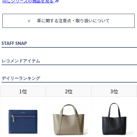
同じシリーズの商品を見る
カートに入れる
80cm
カートに入れる
革に関する注意点・取り扱いについて
85cm
カートに入れる
90cm
STAFF SNAP
カートに入れる
95cm
レコメンドアイテム
DARK BROWN
デイリーランキング
カートに入れる
1位
2位
3位
80cm
カートに入れる
85cm
カートに入れる
90cm
カートに入れる
95cm