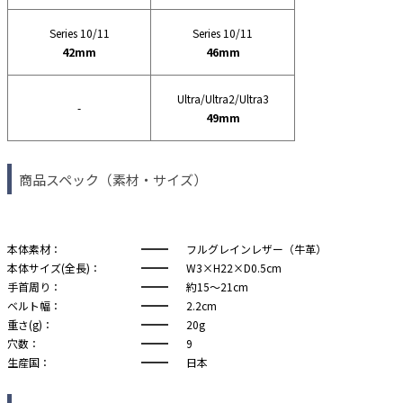
Series 10/11
Series 10/11
42mm
46mm
Ultra/Ultra2/Ultra3
-
49mm
商品スペック（素材・サイズ）
本体素材：
フルグレインレザー（牛革）
本体サイズ(全長)：
W3×H22×D0.5cm
手首周り：
約15～21cm
ベルト幅：
2.2cm
重さ(g)：
20g
穴数：
9
生産国：
日本