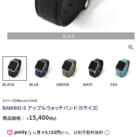
BLACK
BLACK
BLUE
GREIGE
NAVY
SAX
【シリーズ】Barca（バルカ）
BAW601-S アップルウォッチバンド（Sサイズ）
15,400
商品価格：
税込
¥
なら
月々5,133円
から。分割手数料無料