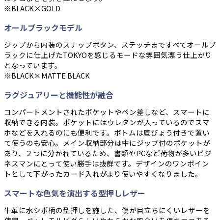
※BLACK×GOLD
オールブラックモデル
ジップから内装のスナップボタン、ステッチまですべてオールブ
ラックに仕上げたTOKYOを感じるモードな雰囲気漂う仕上がり
となっています。
※BLACK×MATTE BLACK
ラグジュアリーと機能性が融合
コンパートメントされたポケットやペン差しなど、スマートに
収納できる内装。ポケットにはウレタンが入っているのでスマ
ホなどを入れるのにも便利です。ボトムは底びょう付きで置い
て使うのも安心。メイン収納部分は中にジップ付のポケットが
あり、２つに分かれているため、書類やPCなど荷物が多いビジ
ネスマンにとって使い勝手は抜群です。デザインのワンポイン
トとして下がったカード入れがより使いやすくなりました。
スマートな色気を演出する型押しレザー
牛革に水シボ柄の型押しを施した、傷が目立ちにくいレザーを