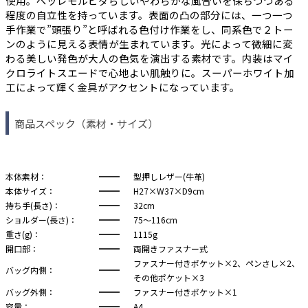
使用。ペッレモルビダらしいやわらかな風合いを保ちつつある
程度の自立性を持っています。表面の凸の部分には、一つ一つ
手作業で”頭張り”と呼ばれる色付け作業をし、同系色で２トー
ンのように見える表情が生まれています。光によって微細に変
わる美しい発色が大人の色気を演出する素材です。内装はマイ
クロライトスエードで心地よい肌触りに。スーパーホワイト加
工によって輝く金具がアクセントになっています。
商品スペック（素材・サイズ）
本体素材：
型押しレザー(牛革)
本体サイズ：
H27×W37×D9cm
持ち手(長さ)：
32cm
ショルダー(長さ)：
75～116cm
重さ(g)：
1115g
開口部：
両開きファスナー式
ファスナー付きポケット×2、ペンさし×2、
バッグ内側：
その他ポケット×3
バッグ外側：
ファスナー付きポケット×1
容量：
A4