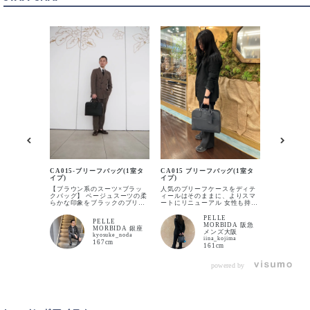
CA015-ブ
イプ)
CA015-ブリーフバッグ(1室タ
CA015 ブリーフバッグ(1室タ
A4が収納
イプ)
イプ)
しコンパク
の手荷物を
BLACK×GOLD
【ブラウン系のスーツ×ブラッ
人気のブリーフケースをディテ
カートに入れる
てます。厚み
クバッグ】 ベージュスーツの柔
ィールはそのままに、よりスマ
他のA4サ
らかな印象をブラックのブリー
ートにリニューアル 女性も持ち
収納力が高いです。
フバッグで引き締めるスタイリ
やすいA4サイズのブリーフバッ
CA013B
ング。 ゴールドの金具がさりげ
グになっており、スッキリスマ
PELLE
PELLE
ない高級感を添え、上品なアク
ートに収納できる内装。 ポケッ
BLACK×MATTE
MORBIDA 阪急
MORBIDA 銀座
セントとして全体の格上げをし
トにはウレタンが入っているの
メンズ大阪
カートに入れる
kyosuke_noda
てくれます。 ビジネスシーンは
でスマホなど、ペン差しもござ
iina_kojima
BLACK
167cm
もちろん会食やジャケットスタ
いますのでお仕事にとても便利
161cm
イルにも自然に馴染む大人の余
です。 ボトムは底びょう付きで
裕を感じさせる組み合わせで
置いて使うのも安心！ メイン収
す。
納部にジップ付のポケットがあ
powered by
り２つに分かれているため、書
類やPCなど荷物が多い方には使
い勝手抜群です✨