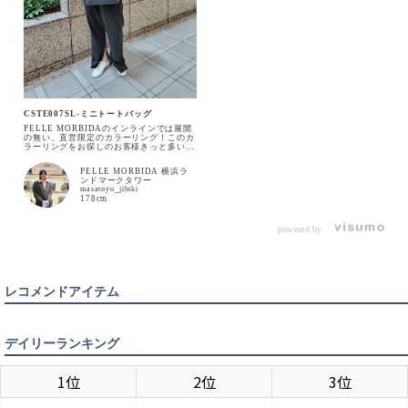
CSTE007SL-ミニトートバッグ
PELLE MORBIDAのインラインでは展開
の無い、直営限定のカラーリング！このカ
ラーリングをお探しのお客様きっと多いは
ずです！だって黒と青(Black×Blue)ってカ
ッコいいに決まっているじゃないです
PELLE MORBIDA 横浜ラ
か！！チラッと見えるのがポイントだよ！
ンドマークタワー
3枚目の写真も見てね～
masatoyo_jibiki
178cm
powered by
レコメンドアイテム
デイリーランキング
1位
2位
3位