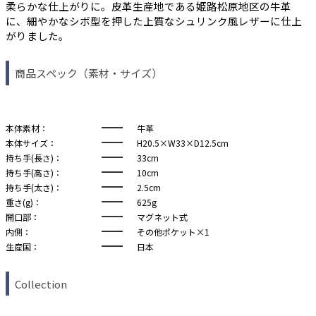
柔らかな仕上がりに。皮革生産地である姫路松原地区の牛革
に、細やかなシボ型を押した上質なシュリンク風レザーに仕上
がりました。
商品スペック（素材・サイズ）
本体素材：
牛革
本体サイズ：
H20.5×W33×D12.5cm
持ち手(長さ)：
33cm
持ち手(高さ)：
10cm
持ち手(太さ)：
2.5cm
重さ(g)：
625g
開口部：
マグネット式
内側：
その他ポケット×1
生産国：
日本
Collection