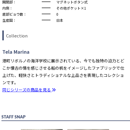
開閉部：
マグネットボタン式
内側：
その他ポケット×1
底部ビョウ数：
0
生産国：
日本
Collection
Tela Marina
港町リボルノの海洋学校に展示されている、今でも独特の迫力とど
こか懐古の情を感じさせる船の帆をイメージしたファブリックで仕
上げた、軽快さとトラディショナルな上品さを表現したコレクショ
ンです。
同じシリーズの商品を見る
STAFF SNAP