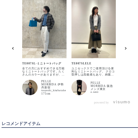
TE007SL/
トートバッ
場所問わず
TE007SL-ミニトートバッグ
TE007SLELE
も活躍でき
全ての方におすすめできる万能
ユニセックスでご使用頂ける便
グ。 お財布、携帯、ハンカチ、
なミニトートバッグです。たく
利なミニトートバッグ。 クロコ
イヤホン、
さんのカラーがありますが、そ
型押しは高級感もあり、綺麗系
お気軽なお
の中でもオシャレなSAX,
にもハード系にも対応可能。シ
ズです。 
BLUE,クロコ型押しBLACKの3
ュリンクとはまた違う大人の雰
タリのシュ
PELLE
PELLE
色をご紹介します。 是非参考に
囲気が漂います。
カジュアル
MORBIDA 伊勢
MORBIDA 阪急
してください。
のクロコ型
丹新宿
メンズ東京
カラーバリ
tsuyoshi_kitabatake
a.sano
リーズの特
175cm
powered by
レコメンドアイテム
BLACK
カートに入れる