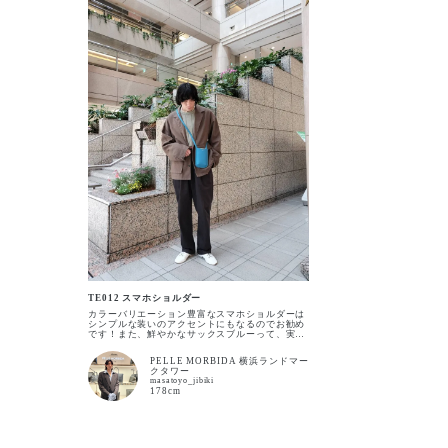
TE012 スマホショルダー
カラーバリエーション豊富なスマホショルダーは
シンプルな装いのアクセントにもなるのでお勧め
です！また、鮮やかなサックスブルーって、実
は……どんな色にも相性が良い万能カラーなので
す！是非、ファッションにスパイス効かせてお洒
PELLE MORBIDA 横浜ランドマー
落度ＵＰしましょ～！
クタワー
masatoyo_jibiki
178cm