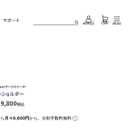
サポート
CART
MENU
MYPAGE
rina（テーラマリーナ）
マホショルダー
19,800
税込
なら
月々6,600円
から。分割手数料無料