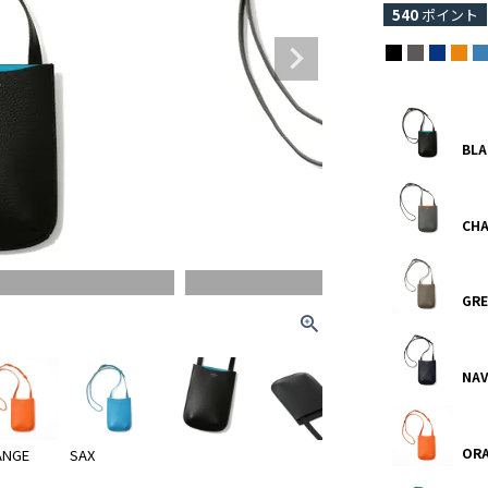
540
ポイント
BLA
CHA
CHACOAL GRAY
GRE
NAV
OR
ANGE
SAX