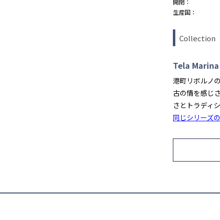
開閉：
生産国：
Collection
Tela Marina
カートに入れる
BLACK
港町リボルノ
古の情を感じ
カートに入れる
CHACOAL GRAY
さとトラディ
同じシリーズ
カートに入れる
GREIGE×PINK
カートに入れる
NAVY
カートに入れる
ORANGE