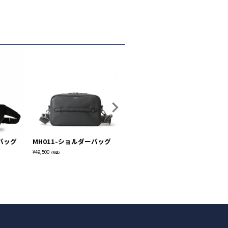
バッグ
MH011-ショルダーバッグ
VE104-スリムショルダーバ
T
ッグ
¥
49,500
¥
46
（税込）
¥
39,600
（税込）