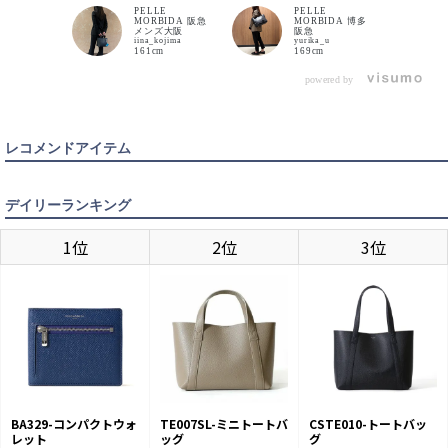
タイルにもg
バッグ。カラーバリエーション
れいめどちらにも合わせやすい
撥水加工を
PELLE
PELLE
は豊富な全6色展開となってお
ので一つあると便利です♪
の懸念感を
MORBIDA 阪急
MORBIDA 博多
りますので、お客様のお気に入
安心してご
メンズ大阪
阪急
りのカラーが見つかります🎶 ち
iina_kojima
yurika_u
CHACOAL GRAY
ょっとしたお出掛けや旅行での
カートに入れる
161cm
169cm
ミニバッグとしておすすめ！
500mlのペットボトルもちょう
ど入るサイズになっております
powered by
のでコンパクトながら収納力も
充実しております！
NAVY
カートに入れる
レコメンドアイテム
ORANGE
カートに入れる
デイリーランキング
PEACOCK GREEN
1位
2位
3位
カートに入れる
TAUPE
カートに入れる
BA329-コンパクトウォ
TE007SL-ミニトートバ
CSTE010-トートバッ
レット
ッグ
グ