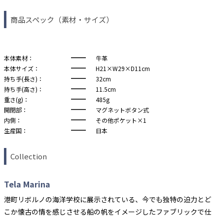
商品スペック（素材・サイズ）
本体素材：
牛革
本体サイズ：
H21×W29×D11cm
持ち手(長さ)：
32cm
持ち手(高さ)：
11.5cm
重さ(g)：
485g
開閉部：
マグネットボタン式
内側：
その他ポケット×1
生産国：
日本
Collection
Tela Marina
港町リボルノの海洋学校に展示されている、今でも独特の迫力とど
こか懐古の情を感じさせる船の帆をイメージしたファブリックで仕