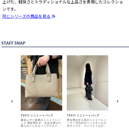
上げた、軽快さとトラディショナルな上品さを表現したコレクショ
ンです。
同じシリーズの商品を見る
STAFF SNAP
TE013 
PELLE M
トバッグで
TE013 ミニトートバッグ
TE013 ミニトートバッグ
と本体を繋
撥水レザー使用のミニトートバ
男女問わず人気のミニトートバ
り付けられ
ック 男女問わず、丸みを帯びた
ッグ！500mlのペットボトル入
クセントに
BLACK
カートに入れる
柔らかいシルエットでスタイリ
るサイズで、コンパクトながら
シルバーと
ングに合わせやすいミニトート
収納力も充実。 カジュアル・き