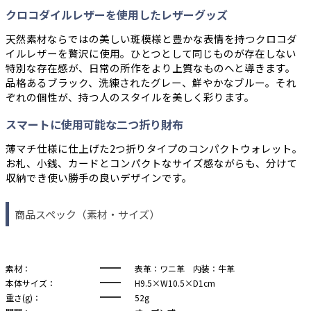
クロコダイルレザーを使用したレザーグッズ
天然素材ならではの美しい斑模様と豊かな表情を持つクロコダ
イルレザーを贅沢に使用。ひとつとして同じものが存在しない
特別な存在感が、日常の所作をより上質なものへと導きます。
品格あるブラック、洗練されたグレー、鮮やかなブルー。それ
ぞれの個性が、持つ人のスタイルを美しく彩ります。
スマートに使用可能な二つ折り財布
薄マチ仕様に仕上げた2つ折りタイプのコンパクトウォレット。
お札、小銭、カードとコンパクトなサイズ感ながらも、分けて
収納でき使い勝手の良いデザインです。
商品スペック（素材・サイズ）
素材：
表革：ワニ革 内装：牛革
本体サイズ：
H9.5×W10.5×D1cm
重さ(g)：
52g