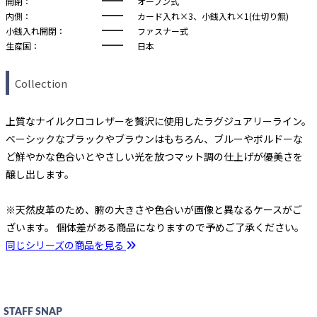
開閉：
オープン式
内側：
カード入れ×3、小銭入れ×1(仕切り無)
小銭入れ開閉：
ファスナー式
生産国：
日本
Collection
上質なナイルクロコレザーを贅沢に使用したラグジュアリーライン。
ベーシックなブラックやブラウンはもちろん、ブルーやボルドーな
ど鮮やかな色合いとやさしい光を放つマット調の仕上げが優美さを
醸し出します。
※天然皮革のため、腑の大きさや色合いが画像と異なるケースがご
ざいます。 個体差がある商品になりますので予めご了承ください。
同じシリーズの商品を見る
STAFF SNAP