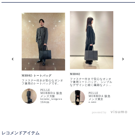
BLACK
入荷待ち
入荷お知らせ
BROWN
MH002 
入荷待ち
入荷お知らせ
僕の大好きな
ファスナー
MH002
MH002-トートバッグ
トバッグ！
ファスナー付きで安心なオンオ
れる鞄は定番
ファスナー付きが安心なオンオ
フ兼用トートバッグ。 シンプル
MB059A、
フ兼用のトートバッグです。
なデザインと細く繊細なメッシ
挙げられま
CHARCOAL GRAY
ュハンドルでエレガンスな印象
はMB048
PELLE
なので、ユニセックスでご使用
MB059A
MORBIDA 阪急
PELLE
入荷待ち
入荷お知らせ
いただけます。
革の自立が欲
メンズ大阪
MORBIDA 阪急
型押しレザ
keisuke_tanigawa
メンズ東京
る、CA30
164cm
a.sano
しまう…。 
ね！サイズ
い、ビジネ
NAVY
powered by
らもOK！
入荷待ち
入荷お知らせ
レコメンドアイテム