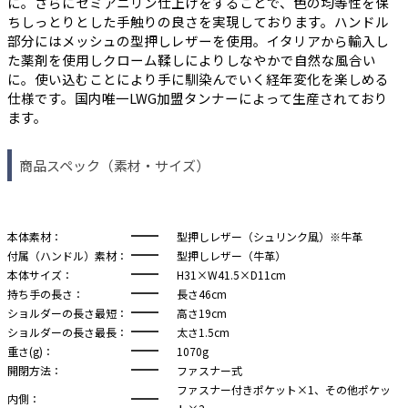
に。さらにセミアニリン仕上げをすることで、色の均等性を保
ちしっとりとした手触りの良さを実現しております。ハンドル
部分にはメッシュの型押しレザーを使用。イタリアから輸入し
た薬剤を使用しクローム鞣しによりしなやかで自然な風合い
に。使い込むことにより手に馴染んでいく経年変化を楽しめる
仕様です。国内唯一LWG加盟タンナーによって生産されており
ます。
商品スペック（素材・サイズ）
本体素材：
型押しレザー（シュリンク風）※牛革
付属（ハンドル）素材：
型押しレザー（牛革）
本体サイズ：
H31×W41.5×D11cm
持ち手の長さ：
長さ46cm
ショルダーの長さ最短：
高さ19cm
ショルダーの長さ最長：
太さ1.5cm
重さ(g)：
1070g
開閉方法：
ファスナー式
ファスナー付きポケット×1、その他ポケッ
内側：