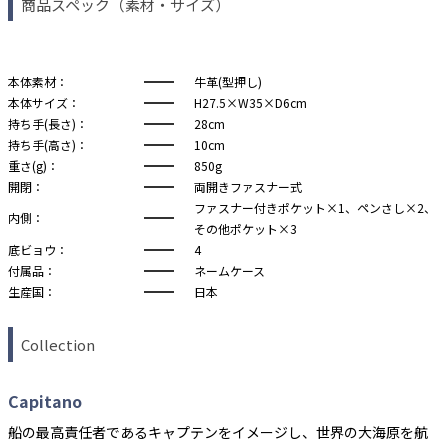
商品スペック（素材・サイズ）
本体素材：
牛革(型押し)
本体サイズ：
H27.5×W35×D6cm
持ち手(長さ)：
28cm
持ち手(高さ)：
10cm
重さ(g)：
850g
開閉：
両開きファスナー式
ファスナー付きポケット×1、ペンさし×2、
内側：
その他ポケット×3
底ビョウ：
4
付属品：
ネームケース
生産国：
日本
Collection
Capitano
船の最高責任者であるキャプテンをイメージし、世界の大海原を航