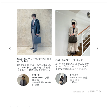
CHARCOAL GRAY
カートに入れる
DARK BROWN
カートに入れる
NAVY
カートに入れる
TAUPE
CA010A 
カートに入れる
イプ)【A4
洗礼された
CA010A-ブリーフバッグ(1室タ
CA010A-ブリーフバッグ
ャビターノシ
イプ)【A4】
サイズのミ
A4サイズ対応のミニマムなデザ
CA018と比較される方が多いの
ッグでも容
インのブリーフバッグ メンズラ
で、6〜7枚目に並べた写真を載
す。サフィ
イクな印象があるアイテムです
せました。参考になると思いま
ザーは模様
が、カラーや合わせ方次第で女
す。 CA010A size
ても綺麗な
性のスタイリングにも自然に馴
H27.5×W35×D6cm CA018
象もプラス
PELLE
PELLE
染みます♪ 写真のダークブラウ
size H29.5×W40×D7.5cm
ジネスバッ
MORBIDA 伊勢
MORBIDA 銀座
ンはクラシカルな雰囲気を演出
是非！
丹新宿
miu_ishii
してくれるのでベージュトーン
tsuyoshi_kitabatake
157cm
のコーディネートとも相性抜群
175cm
です！
powered by