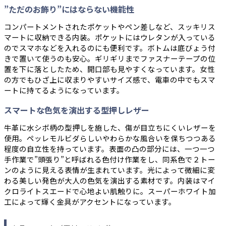
”ただのお飾り”にはならない機能性
コンパートメントされたポケットやペン差しなど、スッキリス
マートに収納できる内装。ポケットにはウレタンが入っている
のでスマホなどを入れるのにも便利です。ボトムは底びょう付
きで置いて使うのも安心。ギリギリまでファスナーテープの位
置を下に落としたため、開口部も見やすくなっています。女性
の方でもひざ上に収まりやすいサイズ感で、電車の中でもスマ
ートに持てるようになっています。
スマートな色気を演出する型押しレザー
牛革に水シボ柄の型押しを施した、傷が目立ちにくいレザーを
使用。ペッレモルビダらしいやわらかな風合いを保ちつつある
程度の自立性を持っています。表面の凸の部分には、一つ一つ
手作業で”頭張り”と呼ばれる色付け作業をし、同系色で２トー
ンのように見える表情が生まれています。光によって微細に変
わる美しい発色が大人の色気を演出する素材です。内装はマイ
クロライトスエードで心地よい肌触りに。スーパーホワイト加
工によって輝く金具がアクセントになっています。