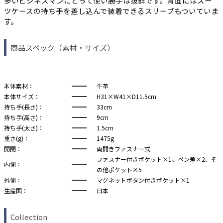
多いビジネスマンにとって使い勝手は抜群です。背面にはスー
ツケースの持ち手を差し込んで装着できるスリーブもついていま
す。
商品スペック（素材・サイズ）
本体素材：
牛革
本体サイズ：
H31×W41×D11.5cm
持ち手(長さ)：
33cm
持ち手(高さ)：
9cm
持ち手(太さ)：
1.5cm
重さ(g)：
1475g
開閉：
両開きファスナー式
ファスナー付きポケット×1、ペン差×2、そ
内側：
の他ポケット×5
外側：
マグネットボタン付きポケット×1
生産国：
日本
Collection