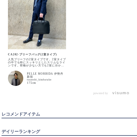
CA202-ブリーフバッグ(2室タイプ)
人気ブリーフの2室タイプです。2室タイプ
の中でも特にスッキリとしたスリムなライ
ンです。荷物が少ない方でも2室に分かれ
ていると収納が便利なのでオススメです。
BLACK
ショルダーストラップ付きなので荷物が重
カートに入れる
PELLE MORBIDA 伊勢丹
い日には重宝すると思います！
新宿
tsuyoshi_kitabatake
175cm
NAVY
カートに入れる
powered by
レコメンドアイテム
デイリーランキング