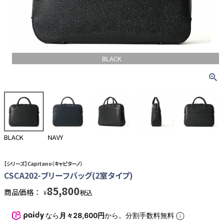
BLACK
BLACK
NAVY
【シリーズ】Capitano（キャピターノ）
CSCA202-ブリーフバッグ(2室タイプ)
85,800
商品価格：
税込
¥
なら
月々28,600円
から。分割手数料無料