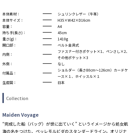
本体素材：
シュリンクレザー（牛革）
本体サイズ：
H35×W42×D16cm
容量：
A4
持ち手(長さ)：
45cm
重さ(g)：
1410g
開口部：
ベルト金具式
ファスナー付きポケット×1、ペンさし×2、
内側：
その他ポケット×3
外側：
なし
ショルダー（長さ80cm～126cm）カードケ
付属品：
ース×１、ホイッスル×１
生産国：
日本
Collection
Maiden Voyage
“完成した船（バッグ）が世に出ていく” というイメージから処女航
海の名をつけた、ペッレモルビダのスタンダードライン。オリジナ