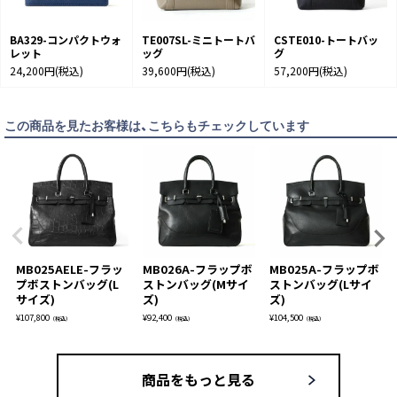
BA329-コンパクトウォ
TE007SL-ミニトートバ
CSTE010-トートバッ
レット
ッグ
グ
24,200円
(税込)
39,600円
(税込)
57,200円
(税込)
この商品を見たお客様は、こちらもチェックしています
MB025AELE-フラッ
MB026A-フラップボ
MB025A-フラップボ
プボストンバッグ(L
ストンバッグ(Mサイ
ストンバッグ(Lサイ
サイズ)
ズ)
ズ)
¥
107,800
¥
92,400
¥
104,500
（税込）
（税込）
（税込）
商品をもっと見る