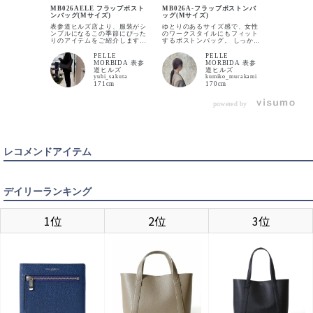
MB026AELE フラップボスト
MB026A-フラップボストンバ
【オフィス
ンバッグ(Mサイズ)
ッグ(Mサイズ)
におすすめ
るバッグで
表参道ヒルズ店より、服装がシ
ゆとりのあるサイズ感で、女性
りは少しラ
ンプルになるこの季節にぴった
のワークスタイルにもフィット
すめです。
りのアイテムをご紹介します。
するボストンバッグ。 しっかり
ボリューム
梅雨や夏時期に服装がシンプル
荷物を持つビジネススタイルに
しさも兼ね
になりやすい時期に、カバンに
もおすすめです。 フラップは閉
PELLE
PELLE
いバッグで
フォーカスしてスタイリングを
めてきちんと、インしてラフに
MORBIDA 表参
MORBIDA 表参
活躍の商品です！ 今
活かすのは如何でしょうか？ そ
も使えるのが魅力。 シーンに合
道ヒルズ
道ヒルズ
ュで撮影し
の際に活躍出来るのがこちらの
わせて表情を変えられるのもポ
yuhi_sakuta
kumiko_murakami
グレーでも
クロコダイル調の型押しを施し
イントです。
171cm
170cm
BLACK
ク、ネイビ
カートに入れる
たアイテムです。 こちらのフラ
感が増しま
ップボストンバッグは収納力と
方も使える
デザインが特徴です。 クロコダ
powered by
イルの型押しで存在感抜群なの
で個性をカバンに取り入れたい
方は、ぜひ店頭でお試しくださ
CHARCOAL GRAY
い。
カートに入れる
レコメンドアイテム
NAVY
カートに入れる
デイリーランキング
1位
2位
3位