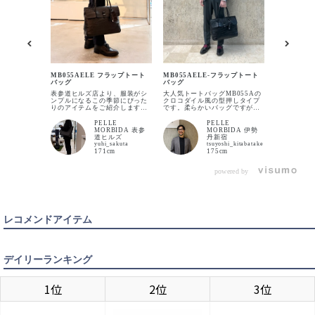
MB055A
グ
MB055AELE フラップトート
MB055AELE-フラップトート
大人気フラ
バッグ
バッグ
ご紹介です
ももちろん
表参道ヒルズ店より、服装がシ
大人気トートバッグMB055Aの
ルダウンさ
ンプルになるこの季節にぴった
クロコダイル風の型押しタイプ
イルこそベ
りのアイテムをご紹介します。
です。柔らかいバッグですが、
ムだと思い
梅雨や夏時期に服装がシンプル
MB055Aのシュリンクレザーに
BLACK
のモノトー
カートに入れる
になりやすい時期に、カバンに
比べると少し張り感があるのも
PELLE
PELLE
ブラックの
フォーカスしてスタイリングを
特徴です。光沢感は抑え目で上
MORBIDA 表参
MORBIDA 伊勢
締めていま
活かすのは如何でしょうか？ そ
品なクロコダイル柄だと思いま
道ヒルズ
丹新宿
におすすめで
の際に活躍出来るのがこちらの
す。
yuhi_sakuta
tsuyoshi_kitabatake
クロコダイル調の型押しを施し
171cm
175cm
たアイテムです。 フラップトー
CHARCOAL GRAY
トタイプはビジネスには最適な
カートに入れる
デザインですが、カジュアルで
powered by
も馴染む万能なバッグです。 シ
ュリンクレザーのタイプもあり
ますので、是非店頭でお試しく
ださい。
NAVY
カートに入れる
レコメンドアイテム
デイリーランキング
1位
2位
3位