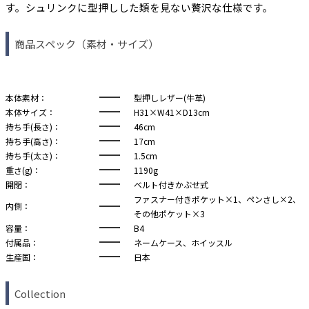
す。シュリンクに型押しした類を見ない贅沢な仕様です。
商品スペック（素材・サイズ）
本体素材：
型押しレザー(牛革)
本体サイズ：
H31×W41×D13cm
持ち手(長さ)：
46cm
持ち手(高さ)：
17cm
持ち手(太さ)：
1.5cm
重さ(g)：
1190g
開閉：
ベルト付きかぶせ式
ファスナー付きポケット×1、ペンさし×2、
内側：
その他ポケット×3
容量：
B4
付属品：
ネームケース、ホイッスル
生産国：
日本
Collection