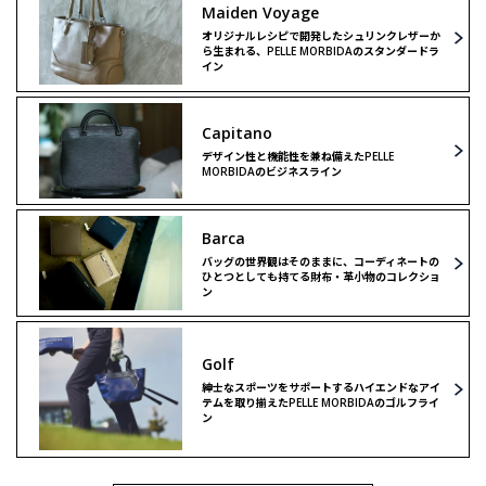
Maiden Voyage
オリジナルレシピで開発したシュリンクレザーか
ら生まれる、PELLE MORBIDAのスタンダードラ
イン
Capitano
デザイン性と機能性を兼ね備えたPELLE
MORBIDAのビジネスライン
Barca
バッグの世界観はそのままに、コーディネートの
ひとつとしても持てる財布・革小物のコレクショ
ン
Golf
紳士なスポーツをサポートするハイエンドなアイ
テムを取り揃えたPELLE MORBIDAのゴルフライ
ン