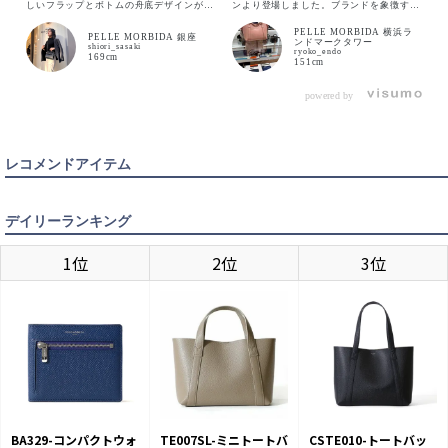
しいフラップとボトムの舟底デザインが特
ンより登場しました。ブランドを象徴する
徴。 フラップを中に入れてもまた違った
フラップデザインはそのままに、全体をす
かわいさを楽しめるのと、中身が見やすい
っきりとまとめたフォルムが女性らしい柔
PELLE MORBIDA 横浜ラ
のでおすすめしております。
らかさを演出。無駄のないシルエットが装
PELLE MORBIDA 銀座
ンドマークタワー
いに自然と馴染み、オンオフ問わず活躍し
shiori_sasaki
ryoko_endo
ます。コンパクトな見た目ながら、日常に
169cm
151cm
必要なアイテムを美しく収納できる設計。
前後に配されたファスナーポケットが小物
の整理をスマートにサポートします。上質
な素材感と丁寧な仕立てが、日常にさりげ
powered by
ない品格を添えるトートバッグです。
BLACK
入荷待ち
入荷お知らせ
レコメンドアイテム
GREIGE
カートに入れる
デイリーランキング
1位
2位
3位
BA329-コンパクトウォ
TE007SL-ミニトートバ
CSTE010-トートバッ