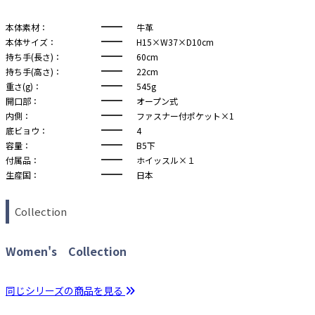
本体素材：
牛革
本体サイズ：
H15×W37×D10cm
持ち手(長さ)：
60cm
持ち手(高さ)：
22cm
重さ(g)：
545g
開口部：
オープン式
内側：
ファスナー付ポケット×1
底ビョウ：
4
容量：
B5下
付属品：
ホイッスル×１
生産国：
日本
Collection
Women's Collection
同じシリーズの商品を見る