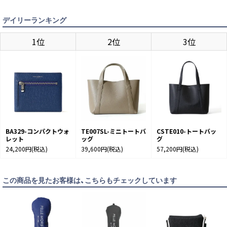
デイリーランキング
1位
2位
3位
BLACK
入荷待ち
入荷お知らせ
BLUE
カートに入れる
BA329-コンパクトウォ
TE007SL-ミニトートバ
CSTE010-トートバッ
レット
ッグ
グ
NAVY
カートに入れる
24,200円
(税込)
39,600円
(税込)
57,200円
(税込)
TAUPE
カートに入れる
この商品を見たお客様は、こちらもチェックしています
TRICOLOR
カートに入れる