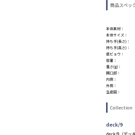
商品スペッ
本体素材：
本体サイズ：
持ち手(長さ)：
持ち手(高さ)：
底ビョウ：
容量：
重さ(g)：
開口部：
内側：
外側：
生産国：
Collection
BLACK
入荷お知らせ
入荷待ち
deck/9
deck/9（