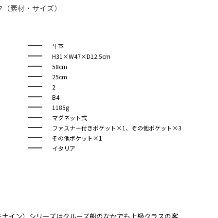
ク（素材・サイズ）
牛革
H31×W47×D12.5cm
58cm
25cm
2
B4
1185g
マグネット式
ファスナー付きポケット×1、その他ポケット×3
その他ポケット×1
イタリア
デッキナイン）シリーズはクルーズ船のなかでも上級クラスの客