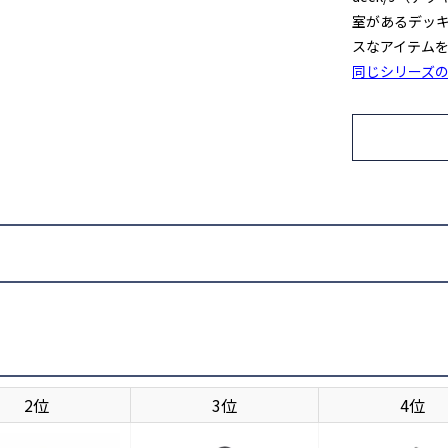
NAVY
室があるデッキ
入荷お知らせ
入荷待ち
スなアイテム
同じシリーズ
2位
3位
4位