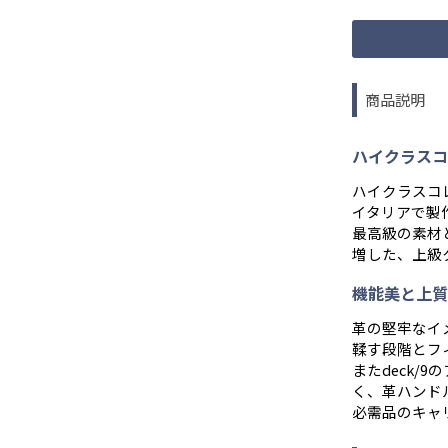
商品説明
ハイクラスコレク
ハイクラスコレ
イタリアで製
最高級の素材
増した、上級
機能美と上質
革の堅牢なイ
鞣す段階とフ
またdeck/
く、革ハンド
必需品のキャ