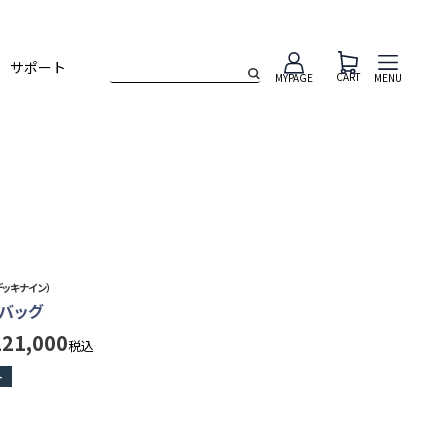
サポート
CART
MENU
MYPAGE
デッキナイン）
トバッグ
121,000
税込
ト