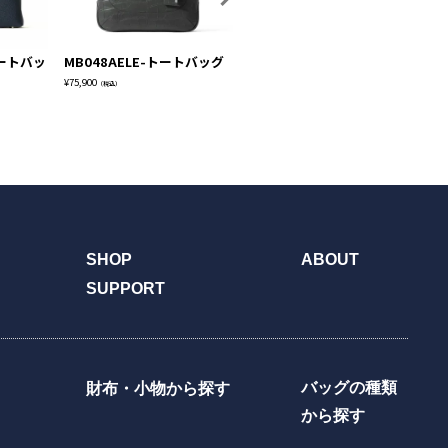
トートバッ
MB048AELE-トートバッグ
TE010－トートバッグ
M
¥
75,900
¥
52,800
¥
72
（税込）
（税込）
SHOP
ABOUT
SUPPORT
バッグの種類
財布・小物から探す
から探す