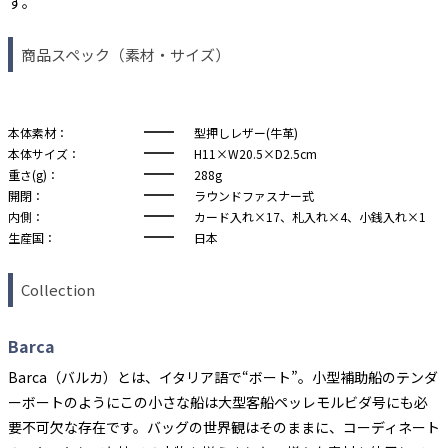
す。
商品スペック（素材・サイズ）
本体素材：
型押しレザー(牛革)
本体サイズ：
H11×W20.5×D2.5cm
重さ(g)：
288g
開閉：
ラウンドファスナー式
内側：
カード入れ×17、札入れ×4、小銭入れ×1
生産国：
日本
Collection
Barca
Barca（バルカ）とは、イタリア語で“ボート”。小型補助船のテンダ
ーボートのようにこの小さな船は大型客船ペッレモルビダ号にも必
要不可欠な存在です。バッグの世界観はそのままに、コーディネート