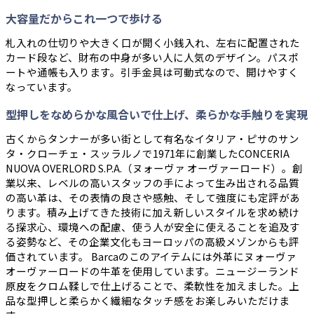
大容量だからこれ一つで歩ける
札入れの仕切りや大きく口が開く小銭入れ、左右に配置された
カード段など、財布の中身が多い人に人気のデザイン。パスポ
ートや通帳も入ります。引手金具は可動式なので、開けやすく
なっています。
型押しをなめらかな風合いで仕上げ、柔らかな手触りを実現
古くからタンナーが多い街として有名なイタリア・ピサのサン
タ・クローチェ・スッラルノで1971年に創業したCONCERIA
NUOVA OVERLORD S.P.A.（ヌォーヴァ オーヴァーロード）。創
業以来、レベルの高いスタッフの手によって生み出される品質
の高い革は、その表情の良さや感触、そして強度にも定評があ
ります。積み上げてきた技術に加え新しいスタイルを求め続け
る探求心、環境への配慮、使う人が安全に使えることを追及す
る姿勢など、その企業文化もヨーロッパの高級メゾンからも評
価されています。 Barcaのこのアイテムには外革にヌォーヴァ
オーヴァーロードの牛革を使用しています。ニュージーランド
原皮をクロム鞣しで仕上げることで、柔軟性を加えました。上
品な型押しと柔らかく繊細なタッチ感をお楽しみいただけま