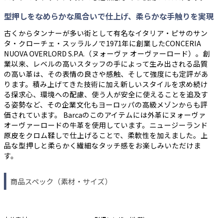
型押しをなめらかな風合いで仕上げ、柔らかな手触りを実現
古くからタンナーが多い街として有名なイタリア・ピサのサン
タ・クローチェ・スッラルノで1971年に創業したCONCERIA
NUOVA OVERLORD S.P.A.（ヌォーヴァ オーヴァーロード）。創
業以来、レベルの高いスタッフの手によって生み出される品質
の高い革は、その表情の良さや感触、そして強度にも定評があ
ります。積み上げてきた技術に加え新しいスタイルを求め続け
る探求心、環境への配慮、使う人が安全に使えることを追及す
る姿勢など、その企業文化もヨーロッパの高級メゾンからも評
価されています。 Barcaのこのアイテムには外革にヌォーヴァ
オーヴァーロードの牛革を使用しています。ニュージーランド
原皮をクロム鞣しで仕上げることで、柔軟性を加えました。上
品な型押しと柔らかく繊細なタッチ感をお楽しみいただけま
す。
商品スペック（素材・サイズ）