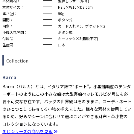
本体素材：
型押しレザー(牛革)
本体サイズ：
H7.5×W10×D3.5cm
重さ(g)：
90g
開閉：
ボタン式
内側：
カード入れ×5、ポケット×2
小銭入れ開閉：
ボタン式
付属品：
キーフック×3(着脱不可)
生産国：
日本
Collection
Barca
Barca（バルカ）とは、イタリア語で“ボート”。小型補助船のテンダ
ーボートのようにこの小さな船は大型客船ペッレモルビダ号にも必
要不可欠な存在です。バッグの世界観はそのままに、コーディネート
のひとつとしても持てる小物を揃えました。様々な素材を使用してい
るため、好みやシーンに合わせて選ぶことができる財布・革小物の
コレクションになっています。
同じシリーズの商品を見る