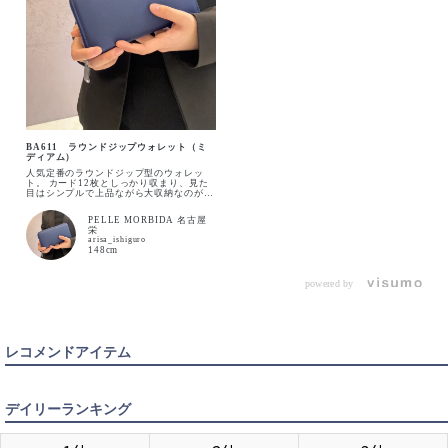
BLACK
入荷待ち
入荷お知らせ
BA611 ラウンドジップウォレット（ミ
ディアム）
人気定番のラウンドジップ型のウォレッ
ト。 カード12枚としっかり収まり、見た
BLUE
カートに入れる
目はシンプルで上品ながら大収納なのがポ
イント。 ラウンドジップでぐるりと180度
開閉できるため使いやすさも抜群です。
PELLE MORBIDA 名古屋
栄
arisa_ishiguro
148cm
GREIGE
カートに入れる
powered by
NAVY
カートに入れる
レコメンドアイテム
SAX
入荷待ち
入荷お知らせ
デイリーランキング