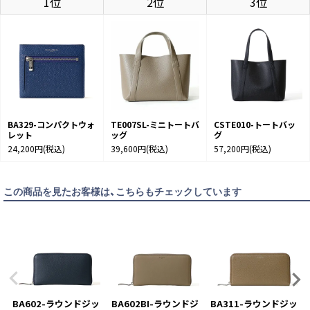
1位
2位
3位
BA329-コンパクトウォ
TE007SL-ミニトートバ
CSTE010-トートバッ
レット
ッグ
グ
24,200円
(税込)
39,600円
(税込)
57,200円
(税込)
この商品を見たお客様は、こちらもチェックしています
BA602-ラウンドジッ
BA602BI-ラウンドジ
BA311-ラウンドジッ