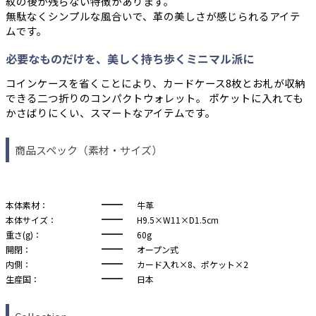
紋の後が残らない特徴があります。
無駄なくシンプルな風合いで、革の美しさが感じられるアイテ
ムです。
必要なものだけを、美しく持ち歩くミニマル派に
コインケースを省くことにより、カードケース8枚とお札が収納
できる二つ折りのコンパクトウォレット。 ポケットに入れても
かさばりにくい、スマートなアイテムです。
商品スペック（素材・サイズ）
本体素材：
牛革
本体サイズ：
H9.5×W11×D1.5cm
重さ(g)：
60g
開閉：
オープン式
内側：
カード入れ×8、ポケット×2
生産国：
日本