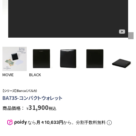
MOVIE
BLACK
【シリーズ】Barca（バルカ）
BA735-コンパクトウォレット
31,900
商品価格：
税込
¥
なら
月々10,633円
から。分割手数料無料