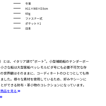
牛革
H11×W8×D3cm
60g
ファスナー式
ポケット×1
日本
ルカ）とは、イタリア語で“ボート”。小型補助船のテンダーボー
の小さな船は大型客船ペッレモルビダ号にも必要不可欠な存
グの世界観はそのままに、コーディネートのひとつとしても持
えました。様々な素材を使用しているため、好みやシーンに
ことができる財布・革小物のコレクションになっています。
の商品を見る