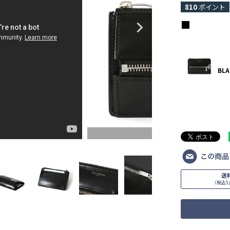
810
ポイント
BLA
BLACK
送
（税込5,