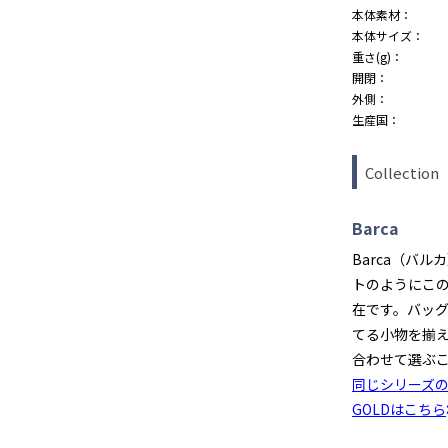
本体素材：
本体サイズ：
重さ(g)：
開閉：
外側：
生産国：
Collection
Barca
Barca（バ
トのようにこ
在です。バッ
てる小物を揃
合わせて選ぶ
同じシリーズ
GOLDはこちら