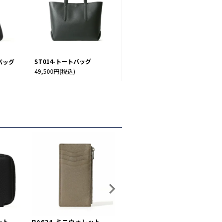
ST014-トートバッグ
バッグ
49,500円
(税込)
ット
BA624-ミニウォレット
K003-ラウンドコインケース
B