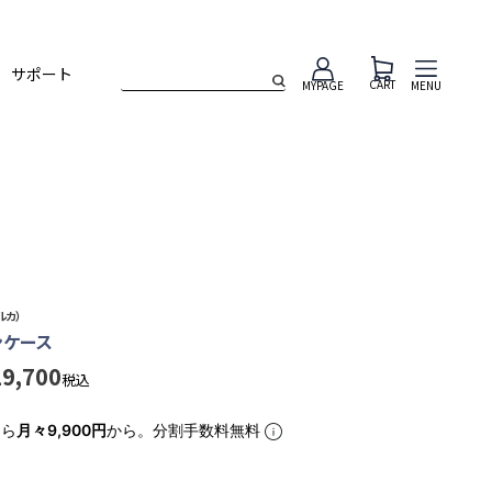
サポート
CART
MENU
MYPAGE
ルカ）
ンケース
29,700
税込
なら
月々9,900円
から。分割手数料無料