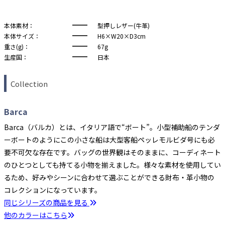
本体素材：
型押しレザー(牛革)
本体サイズ：
H6×W20×D3cm
重さ(g)：
67g
生産国：
日本
Collection
Barca
Barca（バルカ）とは、イタリア語で“ボート”。小型補助船のテンダ
ーボートのようにこの小さな船は大型客船ペッレモルビダ号にも必
要不可欠な存在です。バッグの世界観はそのままに、コーディネート
のひとつとしても持てる小物を揃えました。様々な素材を使用してい
るため、好みやシーンに合わせて選ぶことができる財布・革小物の
コレクションになっています。
同じシリーズの商品を見る
他のカラーはこちら