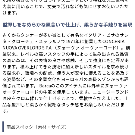
内装に用いることで、丈夫で汚れなども気にせずお使いいただ
けます。
型押しをなめらかな風合いで仕上げ、柔らかな手触りを実現
古くからタンナーが多い街として有名なイタリア・ピサのサン
タ・クローチェ・スッラルノで1971年に創業したCONCERIA
NUOVA OVERLORD S.P.A.（ヌォーヴァ オーヴァーロード）。創
業以来、レベルの高いスタッフの手によって生み出される品質
の高い革は、その表情の良さや感触、そして強度にも定評があ
ります。積み上げてきた技術に加え新しいスタイルを求め続け
る探求心、環境への配慮、使う人が安全に使えることを追及す
る姿勢など、その企業文化もヨーロッパの高級メゾンからも評
価されています。 Barcaのこのアイテムには外革にヌォーヴァ
オーヴァーロードの牛革を使用しています。ニュージーランド
原皮をクロム鞣しで仕上げることで、柔軟性を加えました。上
品な型押しと柔らかく繊細なタッチ感をお楽しみいただけま
す。
商品スペック（素材・サイズ）