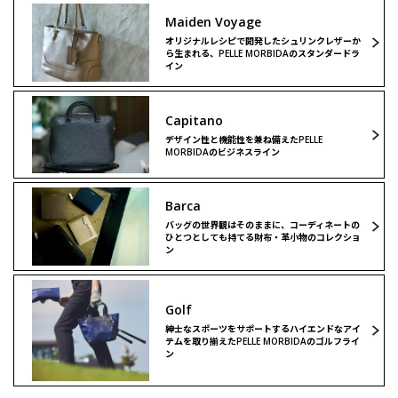
Maiden Voyage
オリジナルレシピで開発したシュリンクレザーか
ら生まれる、PELLE MORBIDAのスタンダードラ
イン
Capitano
デザイン性と機能性を兼ね備えたPELLE
MORBIDAのビジネスライン
Barca
バッグの世界観はそのままに、コーディネートの
ひとつとしても持てる財布・革小物のコレクショ
ン
Golf
紳士なスポーツをサポートするハイエンドなアイ
テムを取り揃えたPELLE MORBIDAのゴルフライ
ン