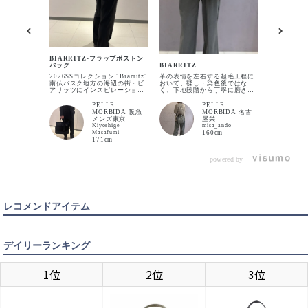
SAND BEIGE
入荷お知らせ
入荷待ち
BIARRI
バッグ
BIARRITZ-フラップボストン
【ジャケパ
BIARRITZ
バッグ
シャツスタ
革の表情を左右する起毛工程に
2026SSコレクション "Biarritz"
エード×レ
おいて、鞣し・染色後ではな
南仏バスク地方の海辺の街・ビ
トンバッグ
く、下地段階から丁寧に磨きを
アリッツにインスピレーション
あり上記の
重ね、最終工程で染色を施す独
を得て誕生した、2026 Spring
です！ タ
自の製法により、しっとりとし
& Summer コレクション
リ系よりも
PELLE
PELLE
たビロードのような毛並みと奥
Biarritz（ビアリッツ）シリー
ようなビジ
MORBIDA 名古
MORBIDA 阪急
行きのある発色を実現していま
ズのボストンバッグを紹介しま
似合うバッ
屋栄
メンズ東京
す。 自然と都市、クラシックと
す。 上質なスエード素材
シャツ×コ
misa_ando
Kiyoshige
モダンが溶け合うビアリッツの
〈DIAMOND〉を採用。 革の表
タイリング
160cm
Masafumi
美意識を映した、余白と品格を
情を左右する起毛工程におい
と良くマッ
171cm
感じさせる2026SSコレクション
て、鞣し・染色後ではなく、下
からの春夏
です。
地段階から丁寧に磨きを重ね、
取り入れて見
最終工程で染色を施す独自の製
powered by
法により、しっとりとしたビロ
ードのような毛並みと奥行きの
ある発色を実現しています。 繊
細でありながらも、日常使いを
想定したバランスの取れた仕上
がりが、この素材ならではの魅
レコメンドアイテム
力です。
デイリーランキング
1位
2位
3位