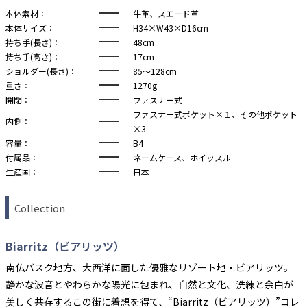
本体素材：
牛革、スエード革
本体サイズ：
H34×W43×D16cm
持ち手(長さ)：
48cm
持ち手(高さ)：
17cm
ショルダー(長さ)：
85～128cm
重さ：
1270g
開閉：
ファスナー式
ファスナー式ポケット×１、その他ポケット
内側：
×3
容量：
B4
付属品：
ネームケース、ホイッスル
生産国：
日本
Collection
Biarritz（ビアリッツ）
南仏バスク地方、大西洋に面した優雅なリゾート地・ビアリッツ。
静かな波音とやわらかな陽光に包まれ、自然と文化、洗練と余白が
美しく共存するこの街に着想を得て、“Biarritz（ビアリッツ）”コレ