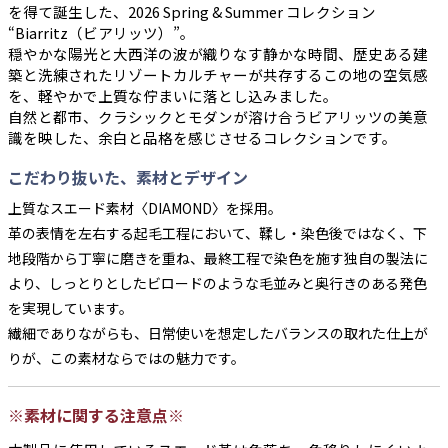
を得て誕生した、2026 Spring & Summer コレクション
“Biarritz（ビアリッツ）”。
穏やかな陽光と大西洋の波が織りなす静かな時間、歴史ある建
築と洗練されたリゾートカルチャーが共存するこの地の空気感
を、軽やかで上質な佇まいに落とし込みました。
自然と都市、クラシックとモダンが溶け合うビアリッツの美意
識を映した、余白と品格を感じさせるコレクションです。
こだわり抜いた、素材とデザイン
上質なスエード素材〈DIAMOND〉を採用。
革の表情を左右する起毛工程において、鞣し・染色後ではなく、下
地段階から丁寧に磨きを重ね、最終工程で染色を施す独自の製法に
より、しっとりとしたビロードのような毛並みと奥行きのある発色
を実現しています。
繊細でありながらも、日常使いを想定したバランスの取れた仕上が
りが、この素材ならではの魅力です。
※素材に関する注意点※