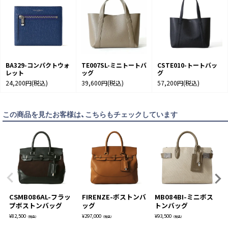
BA329-コンパクトウォ
TE007SL-ミニトートバ
CSTE010-トートバッ
レット
ッグ
グ
24,200円
(税込)
39,600円
(税込)
57,200円
(税込)
この商品を見たお客様は、こちらもチェックしています
CSMB086AL-フラッ
FIRENZE-ボストンバ
MB084BI-ミニボス
プボストンバッグ
ッグ
トンバッグ
¥
82,500
¥
297,000
¥
93,500
（税込）
（税込）
（税込）