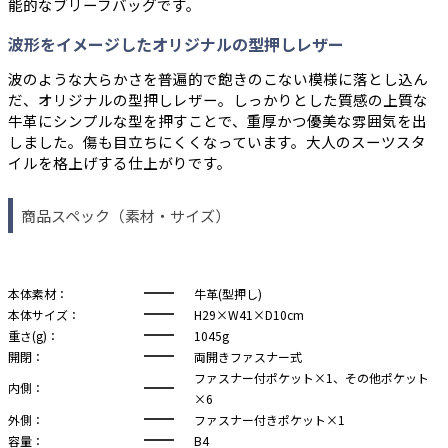
能的なブリーフバッグです。
波形をイメージしたオリジナルの型押しレザー
波のような大らかさを普遍的で飽きのこない模様に落とし込ん
だ、オリジナルの型押しレザー。しっかりとした質感の上質な
牛革にシンプルな型を押すことで、重厚かつ優美な雰囲気を出
しました。傷も目立ちにくくなっています。大人のスーツスタ
イルを格上げする仕上がりです。
商品スペック（素材・サイズ）
本体素材：
牛革(型押し)
本体サイズ：
H29×W41×D10cm
重さ(g)：
1045g
開閉：
両開きファスナー式
ファスナー付ポケット×1、その他ポケット
内側：
×6
外側：
ファスナー付きポケット×1
容量：
B4