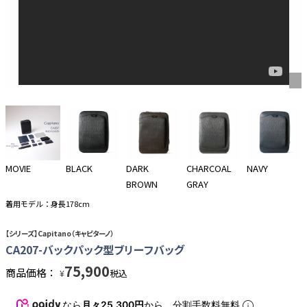
MOVIE
BLACK
DARK
CHARCOAL
NAVY
BROWN
GRAY
着用モデル：身長178cm
【シリーズ】Capitano（キャピターノ）
CA207-バックパック型ブリーフバッグ
75,900
商品価格：
税込
¥
なら
月々25,300円
から。分割手数料無料