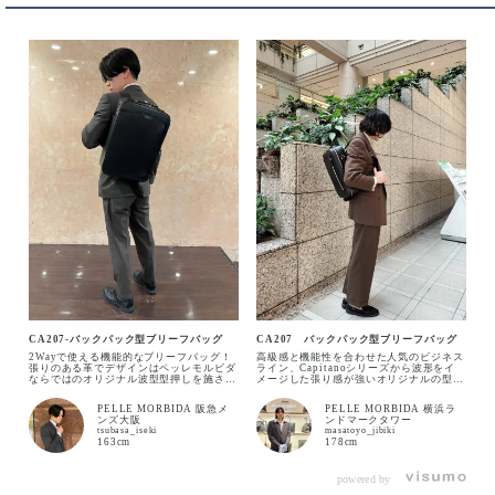
BLACK
カートに入れる
CHARCOAL GRAY
カートに入れる
CA207-バックパック型ブリーフバッグ
CA207 バックパック型ブリーフバッグ
2Wayで使える機能的なブリーフバッグ！
高級感と機能性を合わせた人気のビジネス
張りのある革でデザインはペッレモルビダ
ライン、Capitanoシリーズから波形をイ
ならではのオリジナル波型型押しを施され
メージした張り感が強いオリジナルの型押
DARK BROWN
たアイテムとなっております！
しレザー２WAYバッグパック！ ビジネス
カートに入れる
での快適さは勿論の事、突然の場面ではバ
PELLE MORBIDA 阪急メ
PELLE MORBIDA 横浜ラ
ッグパックをブリーフバッグに仕様変更可
ンズ大阪
ンドマークタワー
能な所はきっと力強い相棒になってくれま
tsubasa_iseki
masatoyo_jibiki
すよ！
163cm
178cm
NAVY
カートに入れる
powered by