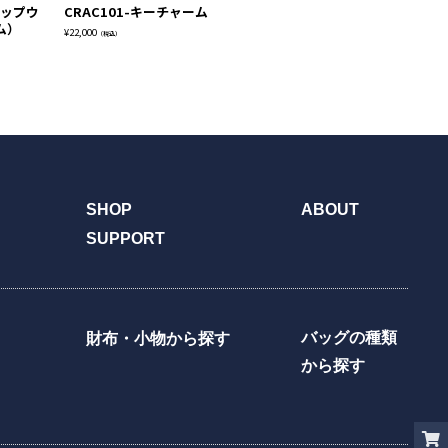
ジップウ
CRAC101-キーチャーム
SR005-ミニウォレット
B
ム）
ト
¥
22,000
¥
49,500
（税込）
（税込）
¥
28
SHOP
ABOUT
SUPPORT
バッグの種類
財布・小物から探す
から探す