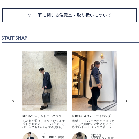
革に関する注意点・取り扱いについて
STAFF SNAP
BLACK
入荷待ち
入荷お知らせ
CHACOAL GRAY
カートに入れる
GREIGE
カートに入れる
NAVY
カートに入れる
MB069 
ON,OFF
なのに万能
MB069-スリムトートバッグ
MB069 スリムトートバッグ
グ！ PCサイ
その名の通り、スリムなシルエ
縦型トートバッグなのでスッキ
収納が出来
ットが魅力のトートバッグ。と
リとした印象で男女ともに使い
500㎖は勿
ORANGE
はいってもA4サイズの資料はも
やすいトートバッグです。 オン
ト、書類な
ちろんのこと、14インチのPCも
オフに使用できパソコンを収納
必要な物は
入荷待ち
入荷お知らせ
ラクラク収納できます。 ファス
でき休日のカフェなどによりお
薄マチの縦
PELLE
PELLE
ナー無しで荷物の取り出しもし
持ちいただくのにピッタリで
ションにも
MORBIDA 伊勢
MORBIDA 銀座