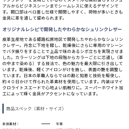
アルからビジネスシーンまでシームレスに使えるデザインで
す。開口部はベロ差し仕様で開閉しやすく、荷物が多いときも
金具に革を通して留められます。
オリジナルレシピで開発したやわらかなシュリンクレザー
皮革生産地である姫路松原地区で開発したやわらかなシュリン
クレザー。丹念に下地を鞣し、乾燥後にさらに専用のマシーン
でバタ振りをすることで上品で味のあるシボ立ちを実現させま
した。カラーリングは下地の段階からカラーごとに芯通し（革
の中まで染める）する技法で、色の魅力を最大限に引き出して
います。乾燥後、軽くアイロンがけを施し、表面の艶を調整し
ています。日本の革職人ならではの勘と知恵と技術を駆使し、
約４０日かけて作られた革素材を使用しています。内装はマイ
クロライトスエードで心地よい肌触りに。スーパーホワイト加
工によって輝く金具がアクセントになっています。
商品スペック（素材・サイズ）
本体素材：
牛革