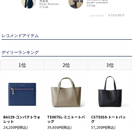
やすく、留め具はペッレモルビ
す。
宝しますよ
丹新宿
miyako yamamoto
ダらしい遊び心あるディテール
Kizan_Kajiwara
152cm
でデザイン性も◎ ビジネスでも
175cm
休日使いでも活躍する人気トー
RED
トバッグです。
powered by
入荷待ち
入荷お知らせ
TAUPE
レコメンドアイテム
入荷待ち
入荷お知らせ
デイリーランキング
1位
2位
3位
BA329-コンパクトウォ
TE007SL-ミニトートバ
CSTE010-トートバッ
レット
ッグ
グ
24,200円
(税込)
39,600円
(税込)
57,200円
(税込)