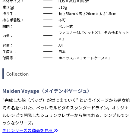
本体サイズ：
H35×W32×D8cm
重さ(g)：
510g
持ち手：
長さ58cm×高さ26cm×太さ1.5cm
持ち手着脱：
不可
開閉：
ベルト式
ファスナー付ポケット×1、その他ポケット
内側：
×2
容量：
A4
生産国：
日本
付属品：
ホイッスル×1 カードケース×1
Collection
Maiden Voyage（メイデンボヤージュ）
“完成した船（バッグ）が世に出ていく” というイメージから処女航
海の名をつけた、ペッレモルビダのスタンダードライン。オリジナ
ルレシピで開発したシュリンクレザーから生まれる、シンプルでシ
ックなシリーズ。
同じシリーズの商品を見る