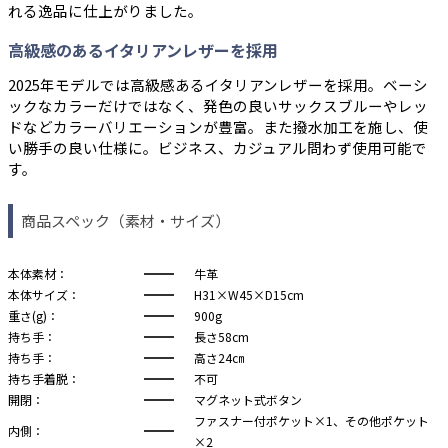
れる逸品に仕上がりました。
高級感のあるイタリアンレザーを採用
2025年モデルでは高級感あるイタリアンレザーを採用。ベーシ
ックなカラーだけではなく、発色の良いサックスブルーやレッ
ドなどカラーバリエーションが豊富。また撥水加工を施し、使
い勝手の良い仕様に。ビジネス、カジュアル問わず使用可能で
す。
商品スペック（素材・サイズ）
本体素材：
牛革
本体サイズ：
H31×W45×D15cm
重さ(g)：
900g
持ち手：
長さ58cm
持ち手：
高さ24㎝
持ち手着脱：
不可
開閉：
マグネット式ボタン
ファスナー付ポケット×1、その他ポケット
内側：
×2