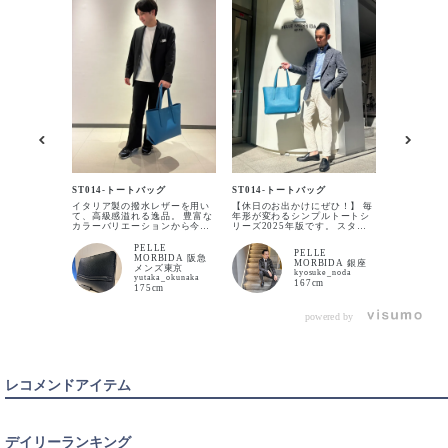
BLACK
入荷待ち
入荷お知らせ
CHARCOAL GRAY
入荷待ち
入荷お知らせ
ST014-ト
毎年ご好評
ST014-トートバッグ
ST014-トートバッグ
プルトート
DARK BROWN
間口が広い
イタリア製の撥水レザーを用い
【休日のお出かけにぜひ！】 毎
く、カジュ
て、高級感溢れる逸品。 豊富な
年形が変わるシンプルトートシ
入荷待ち
入荷お知らせ
ーンまで幅
カラーバリエーションから今回
リーズ2025年版です。 スタイ
るアイテム
は春らしい鮮やかなサックスブ
リングは春を意識してSAXで撮
両サイドの
ルーを選んでみました。 春の装
ってみました。 白パン×メラン
PELLE
も省いたシ
PELLE
いにプラスでお洒落な印象にな
ジジャケットの組み合わせなら
MORBIDA 阪急
スッキリと
MORBIDA 銀座
るかと思います。 ビジネス、カ
発色の良いバッグも相性抜群で
メンズ東京
つ、ちょっ
kyosuke_noda
KHAKI
ジュアル問わず使用可能です。
す。 暖かい季節に爽やかな装い
yutaka_okunaka
カートに入れる
ている点も
167cm
気になる方は是非店頭に足をお
でふらっとお出かけにぜひ！
175cm
す◎
運び頂きご覧下さい。
powered by
NAVY
入荷待ち
入荷お知らせ
レコメンドアイテム
RED
カートに入れる
デイリーランキング