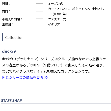
開閉：
オープン式
カード入れ×12、ポケット×2、小銭入れ
内側：
×1(仕切り無)
小銭入れ開閉：
ファスナー式
生産国：
イタリア
Collection
deck/9
deck/9（デッキナイン）シリーズはクルーズ船のなかでも上級クラ
スの客室があるデッキ９（９階フロア）に由来したその名の通り、
贅沢でハイクラスなアイテムを揃えたコレクションです。
同じシリーズの商品を見る
STAFF SNAP