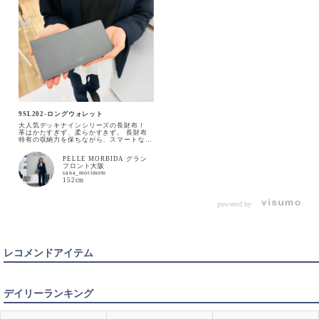
9SL202-ロングウォレット
大人気デッキナインシリーズの長財布！
革はかたすぎず、柔らかすきず。 長財布
特有の収納力を保ちながら、スマートなシ
ルエット✨
PELLE MORBIDA グラン
フロント大阪
sana_morimoto
152cm
powered by
レコメンドアイテム
デイリーランキング
BLACK
カートに入れる