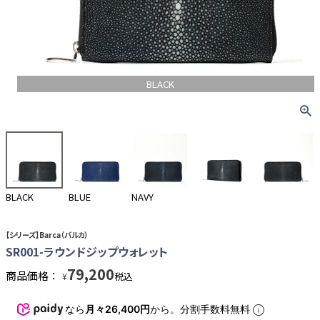
BLACK
BLACK
BLUE
NAVY
【シリーズ】Barca（バルカ）
SR001-ラウンドジップウォレット
79,200
商品価格：
税込
¥
なら
月々26,400円
から。分割手数料無料