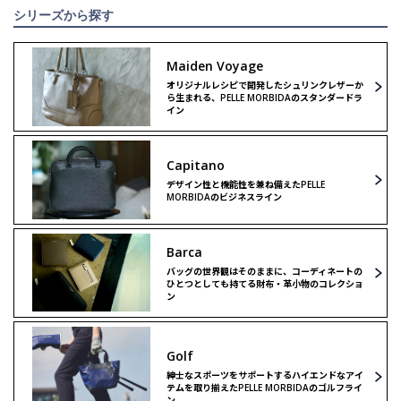
シリーズから探す
Maiden Voyage
オリジナルレシピで開発したシュリンクレザーか
ら生まれる、PELLE MORBIDAのスタンダードラ
イン
Capitano
デザイン性と機能性を兼ね備えたPELLE
MORBIDAのビジネスライン
Barca
バッグの世界観はそのままに、コーディネートの
ひとつとしても持てる財布・革小物のコレクショ
ン
Golf
紳士なスポーツをサポートするハイエンドなアイ
テムを取り揃えたPELLE MORBIDAのゴルフライ
ン