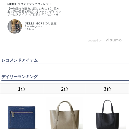
SR001-ラウンドジップウォレット
【一味違った財布お探しの方に！】 艶が
あり海の宝石と呼ばれるスティングレイレ
ザーはスタイリングに良いアクセントを加
えてくれます。 運気が上がりそうな財布
片手にお出かけにぜひ！
PELLE MORBIDA 銀座
kyosuke_noda
167cm
BLACK
カートに入れる
powered by
BLUE
入荷待ち
入荷お知らせ
レコメンドアイテム
NAVY
カートに入れる
デイリーランキング
1位
2位
3位