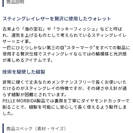
商品説明
スティングレイレザーを贅沢に使用したウォレット
古来より「海の宝石」や「ラッキーフィッシュ」などと呼ば
れ、運気を上げるものとして考えられているスティングレイレ
ザー＝エイ革。
一匹にひとつしかない第三の目"スターマーク"をすべての製品に
使用する贅沢仕様でスティングレイならではの鱗模様と光沢感
が楽しめるアイテムです。
技術を駆使した縫製
非常に硬くて丈夫なためメンテナンスフリーで長くお使いいた
だけるのがスティングレイの特徴ですが、その硬さゆえ針が通
らず縫製が困難とされています。
PELLE MORBIDA製品では裏側を丁寧にダイヤモンドカッターで
削ることで、縫製を可能にし安心して長く使えるよう製作しま
した。
商品スペック（素材・サイズ）