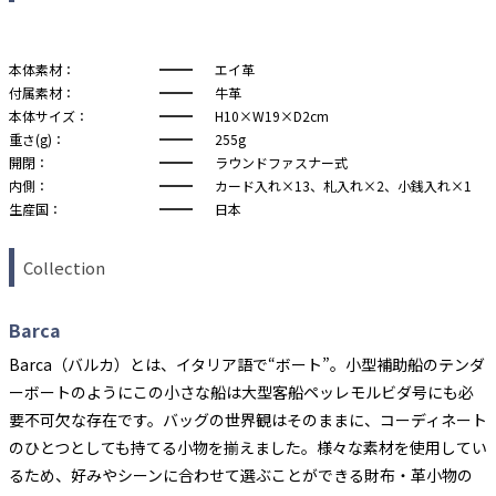
本体素材：
エイ革
付属素材：
牛革
本体サイズ：
H10×W19×D2cm
重さ(g)：
255g
開閉：
ラウンドファスナー式
内側：
カード入れ×13、札入れ×2、小銭入れ×1
生産国：
日本
Collection
Barca
Barca（バルカ）とは、イタリア語で“ボート”。小型補助船のテンダ
ーボートのようにこの小さな船は大型客船ペッレモルビダ号にも必
要不可欠な存在です。バッグの世界観はそのままに、コーディネート
のひとつとしても持てる小物を揃えました。様々な素材を使用してい
るため、好みやシーンに合わせて選ぶことができる財布・革小物の