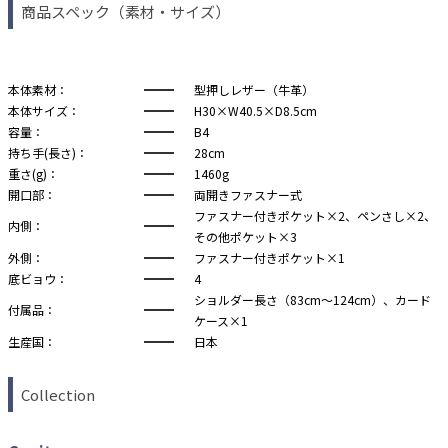
商品スペック（素材・サイズ）
本体素材：
型押しレザー（牛革）
本体サイズ：
H30×W40.5×D8.5cm
容量：
B4
持ち手(長さ)：
28cm
重さ(g)：
1460g
開口部：
両開きファスナー式
ファスナー付きポケット×2、ペンさし×2、
内側：
その他ポケット×3
外側：
ファスナー付きポケット×1
底ビョウ：
4
ショルダー長さ（83cm～124cm）、カード
付属品：
ケース×1
生産国：
日本
Collection