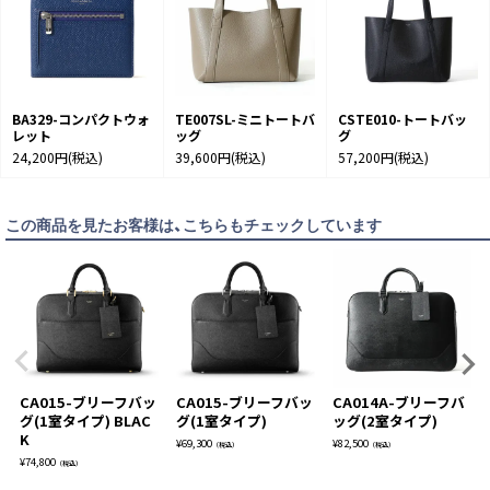
BA329-コンパクトウォ
TE007SL-ミニトートバ
CSTE010-トートバッ
レット
ッグ
グ
24,200円
(税込)
39,600円
(税込)
57,200円
(税込)
この商品を見たお客様は、こちらもチェックしています
CA015-ブリーフバッ
CA015-ブリーフバッ
CA014A-ブリーフバ
グ(1室タイプ) BLAC
グ(1室タイプ)
ッグ(2室タイプ)
K
¥
69,300
¥
82,500
（税込）
（税込）
¥
74,800
（税込）