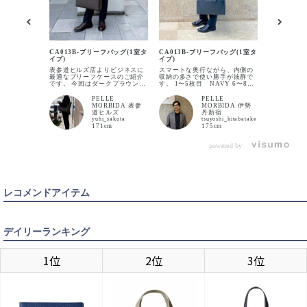
CA013B-
イプ)
CA013B-ブリーフバッグ(1室タ
CA013B-ブリーフバッグ(1室タ
【王道ブリ
イプ)
イプ)
これ！】 ネ
BLACK
カートに入れる
ブラックス
表参道ヒルズ店よりビジネスに
スマートな奥行ながら、内側の
クな着こな
最適なブリーフケースのご紹介
収納の多さで使い勝手が抜群で
リーフバッ
です。 今回はダークブラウンの
す。 1〜5枚目 NAVY 6〜8枚
イリングの
カラーを取り入れたコーディネ
目 BLACK
と印象が崩
ートでのビジネススタイリング
PELLE
PELLE
グシューズは
です。 ブラウンの色味は落ち着
CHACOAL GRAY
MORBIDA 表参
MORBIDA 伊勢
カートに入れる
ーが間違い
きや、親しみやすさを与える色
道ヒルズ
丹新宿
イアントと
なので使いやすいカラーでもあ
yuhi_sakuta
tsuyoshi_kitabatake
ジネスでの
ります。 ジャケット、シャツの
171cm
175cm
こいのバッ
色味を落ち着かせ、ベルトや靴
度は確保し
に同系色のブラウンを取り入れ
です。 今回撮影で使用してるの
ると高級感があり、一体感のあ
powered by
DARK BROWN
はCA013B
カートに入れる
るビジネススタイルが完成しま
167cmの
す。 ご紹介のブリーフケースは
ることは無
A4サイズはゆったりと。ペット
サイズ感か
ボトルや折り畳み傘も入り、仕
較されるのはC
切りのある内装も特徴で、収納
です。
力も高いです。 大人の落ち着き
レコメンドアイテム
NAVY
のあるコーディネートでお悩み
カートに入れる
の方、店頭でもご相談乗ります
のでぜひお試しください。
デイリーランキング
TAUPE
カートに入れる
1位
2位
3位