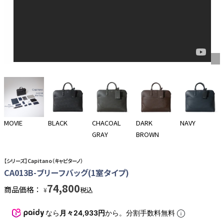
MOVIE
BLACK
CHACOAL
DARK
NAVY
GRAY
BROWN
【シリーズ】Capitano（キャピターノ）
CA013B-ブリーフバッグ(1室タイプ)
74,800
商品価格：
税込
¥
なら
月々24,933円
から。分割手数料無料