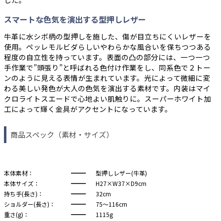
スマートな色気を演出する型押しレザー
牛革に水シボ柄の型押しを施した、傷が目立ちにくいレザーを
使用。ペッレモルビダらしいやわらかな風合いを保ちつつある
程度の自立性を持っています。表面の凸の部分には、一つ一つ
手作業で”頭張り”と呼ばれる色付け作業をし、同系色で２トー
ンのように見える表情が生まれています。光によって微細に変
わる美しい発色が大人の色気を演出する素材です。内装はマイ
クロライトスエードで心地よい肌触りに。スーパーホワイト加
工によって輝く金具がアクセントになっています。
商品スペック（素材・サイズ）
本体素材：
型押しレザー(牛革)
本体サイズ：
H27×W37×D9cm
持ち手(長さ)：
32cm
ショルダー(長さ)：
75～116cm
重さ(g)：
1115g