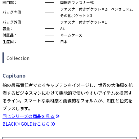
開口部：
両開きファスナー式
ファスナー付きポケット×2、ペンさし×2、
バッグ内側：
その他ポケット×3
バッグ外側：
ファスナー付きポケット×1
容量：
A4
付属品：
ネームケース
生産国：
日本
Collection
Capitano
船の最高責任者であるキャプテンをイメージし、世界の大海原を航
海するビジネスマンにむけて機能的で使いやすいアイテムを提案す
るライン。スマートな素材感と曲線的なフォルムが、知性と色気を
プラスします。
同じシリーズの商品を見る
BLACK×GOLDはこちら