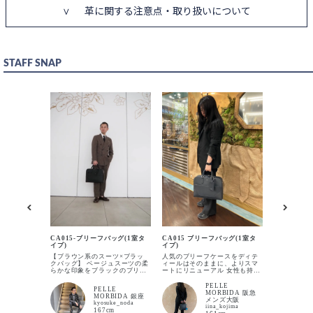
革に関する注意点・取り扱いについて
STAFF SNAP
BLACK
カートに入れる
DARK BROWN
カートに入れる
CA015-ブ
イプ)
CA015-ブリーフバッグ(1室タ
CA015 ブリーフバッグ(1室タ
A4が収納
NAVY
イプ)
イプ)
しコンパク
カートに入れる
の手荷物を
【ブラウン系のスーツ×ブラッ
人気のブリーフケースをディテ
てます。厚み
クバッグ】 ベージュスーツの柔
ィールはそのままに、よりスマ
他のA4サ
らかな印象をブラックのブリー
ートにリニューアル 女性も持ち
収納力が高いです。
フバッグで引き締めるスタイリ
やすいA4サイズのブリーフバッ
CA013B
ング。 ゴールドの金具がさりげ
グになっており、スッキリスマ
PELLE
TAUPE
PELLE
ない高級感を添え、上品なアク
ートに収納できる内装。 ポケッ
カートに入れる
MORBIDA 阪急
MORBIDA 銀座
セントとして全体の格上げをし
トにはウレタンが入っているの
メンズ大阪
kyosuke_noda
てくれます。 ビジネスシーンは
でスマホなど、ペン差しもござ
iina_kojima
167cm
もちろん会食やジャケットスタ
いますのでお仕事にとても便利