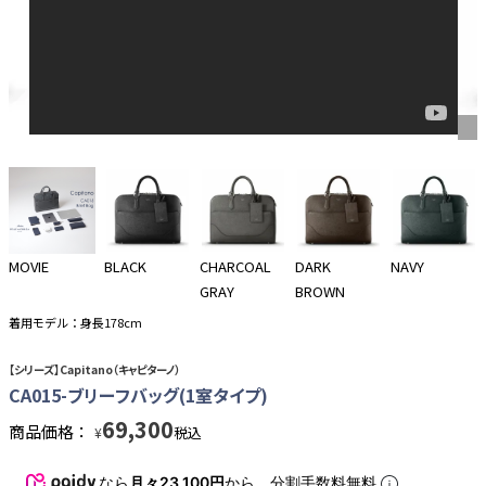
MOVIE
BLACK
CHARCOAL
DARK
NAVY
GRAY
BROWN
着用モデル：身長178cm
【シリーズ】Capitano（キャピターノ）
CA015-ブリーフバッグ(1室タイプ)
69,300
商品価格：
税込
¥
なら
月々23,100円
から。分割手数料無料