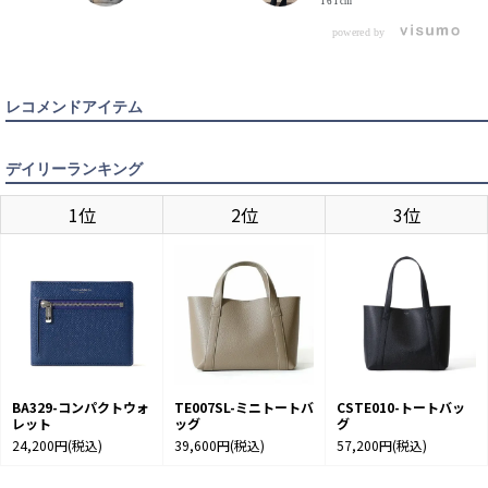
161cm
イルにも自然に馴染む大人の余
です。 ボトムは底びょう付きで
裕を感じさせる組み合わせで
置いて使うのも安心！ メイン収
す。
納部にジップ付のポケットがあ
powered by
CHARCOAL GRAY
カートに入れる
り２つに分かれているため、書
類やPCなど荷物が多い方には使
い勝手抜群です✨
レコメンドアイテム
デイリーランキング
1位
2位
3位
BA329-コンパクトウォ
TE007SL-ミニトートバ
CSTE010-トートバッ
レット
ッグ
グ
24,200円
(税込)
39,600円
(税込)
57,200円
(税込)