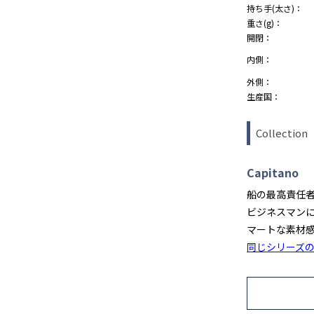
持ち手(太さ)：
重さ(g)：
開閉：
内側：
外側：
生産国：
Collection
Capitano
船の最高責任
ビジネスマン
マートな素材
カートに入れる
BLACK
同じシリーズ
カートに入れる
NAVY