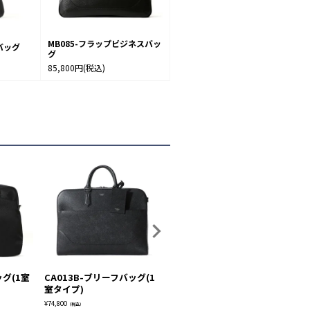
MB085-フラップビジネスバッ
バッグ
グ
85,800円
(税込)
ッグ(1室
CA013B-ブリーフバッグ(1
CA015-ブリーフバッグ(1室
M
室タイプ)
タイプ) BLACK
タ
¥
74,800
¥
74,800
¥
72
（税込）
（税込）