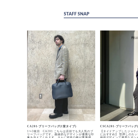
STAFF SNAP
CA201-ブリーフバッグ(1室タイプ)
CSCA201-ブリーフバッグ
1〜3枚目 CA201 こちらは店頭でも大人気のブ
【タイドアップしたジャケ
リーフバッグです。曲線的なデザインが優雅な印
におすすめ】 型押しのカ
象を与えてくれます。さらに波状の柄が重厚感も
線的デザインで適度なオシ