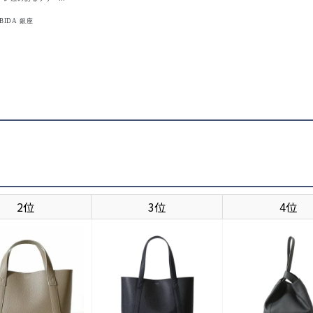
業の方や対面でお客様と
は持っておきたいバッ
のはネイビー。 今回
RBIDA 銀座
レースラックスという
ーバッグで適度な軽快
は直
く比較される品番は定番
2位
3位
4位