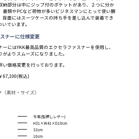
収納部分は中にジップ付のポケットがあり、２つに分か
、書類やPCなど荷物が多いビジネスマンにとって使い勝
。背面にはスーツケースの持ち手を差し込んで装着でき
ついています。
スナーに仕様変更
ナーにはYKK最高品質のエクセラファスナーを使用し、
りがよりスムーズになりました。
伴い価格変更を行っております。
7,100(税込)
ク（素材・サイズ）
牛革(型押しレザー)
H31×W41×D10cm
32cm
10cm