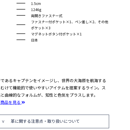
1.5cm
1246g
両開きファスナー式
ファスナー付ポケット×1、ペン差し×2、その他
ポケット×3
マグネットボタン付ポケット×1
日本
者であるキャプテンをイメージし、世界の大海原を航海する
にむけて機能的で使いやすいアイテムを提案するライン。ス
感と曲線的なフォルムが、知性と色気をプラスします。
の商品を見る
革に関する注意点・取り扱いについて