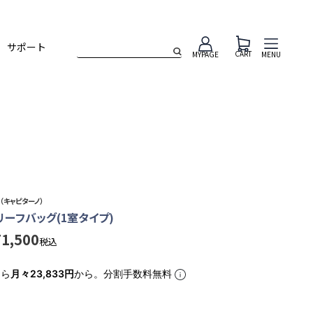
サポート
CART
MENU
MYPAGE
o（キャピターノ）
ブリーフバッグ(1室タイプ)
71,500
税込
なら
月々23,833円
から。分割手数料無料