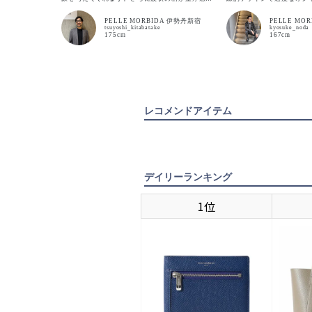
演出してくれます。 4〜7枚目 MICA201 こちら
バッグです。 硬めのご職
は同型の商品ですが、伊勢丹新宿先行販売商品で
接する機会がある方は1つ
キリコ柄の型押しを施した撥水効果のあるエンボ
グですね。 撮影に使用した
PELLE MORBIDA 伊勢丹新宿
PELLE MO
スレザー仕様です。気になる方は是非伊勢丹新宿
はネイビージャケット×グ
tsuyoshi_kitabatake
kyosuke_noda
にお越しくださいませ。
王道スタイリングにネイビ
175cm
167cm
さをプラスしたコーデです。 こちらのバッグ
営店限定モデルです。 よ
モデルのCA201です。
レコメンドアイテム
デイリーランキング
1位